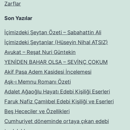
Zarflar
Son Yazılar
İçimizdeki Şeytan Özeti – Sabahattin Ali
İçimizdeki Şeytanlar (Hüseyin Nihal ATSIZ)
Avukat – Reşat Nuri Güntekin
YENİDEN BAHAR OLSA – SEVİNÇ ÇOKUM
Akif Paşa Adem Kasidesi İncelemesi
Aşk-ı Memnu Romanı Özeti
Adalet Ağaoğlu Hayatı Edebi Kişiliği Eserleri
Faruk Nafiz Çamlıbel Edebi Kişiliği ve Eserleri
Beş Hececiler ve Özellikleri
Cumhuriyet döneminde ortaya çıkan edebi