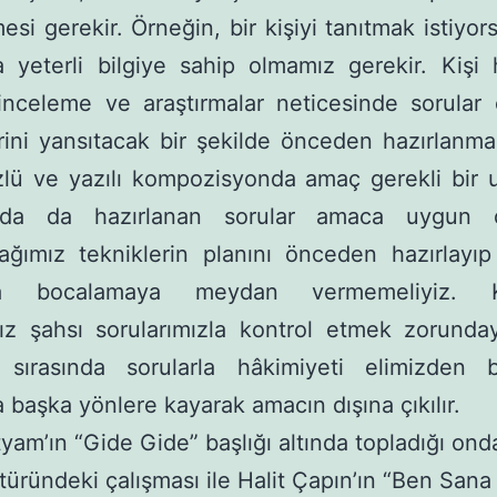
esi gerekir. Örneğin, bir kişiyi tanıtmak istiyors
 yeterli bilgiye sahip olmamız gerekir. Kişi
inceleme ve araştırmalar neticesinde sorular 
erini yansıtacak bir şekilde önceden hazırlanmal
zlü ve yazılı kompozisyonda amaç gerekli bir 
jda da hazırlanan sorular amaca uygun ol
ağımız tekniklerin planını önceden hazırlayıp
nda bocalamaya meydan vermemeliyiz. 
ız şahsı sorularımızla kontrol etmek zorunda
j sırasında sorularla hâkimiyeti elimizden bı
başka yönlere kayarak amacın dışına çıkılır.
tyam’ın “Gide Gide” başlığı altında topladığı ond
 türündeki çalışması ile Halit Çapın’ın “Ben Sana