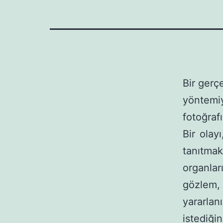
Bir gerç
yöntemiy
fotoğraf
Bir olayı
tanıtm
organla
gözlem,
yararlan
istediği