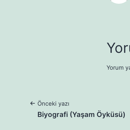
Yor
Yorum y
Yazı
Önceki yazı
Biyografi (Yaşam Öyküsü)
gezinmesi