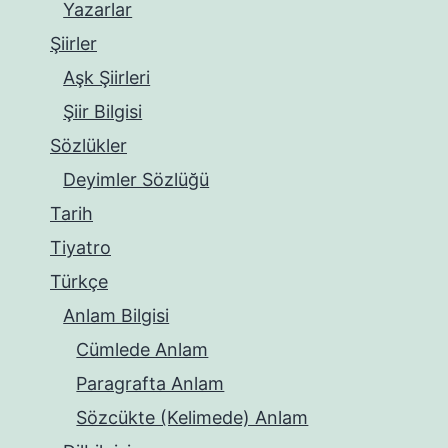
Yazarlar
Şiirler
Aşk Şiirleri
Şiir Bilgisi
Sözlükler
Deyimler Sözlüğü
Tarih
Tiyatro
Türkçe
Anlam Bilgisi
Cümlede Anlam
Paragrafta Anlam
Sözcükte (Kelimede) Anlam