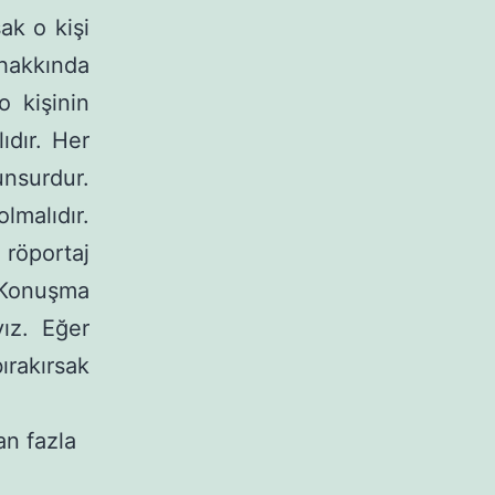
ak o kişi
 hakkında
o kişinin
ıdır. Her
unsurdur.
malıdır.
 röportaj
Konuşma
yız. Eğer
rakırsak
an fazla