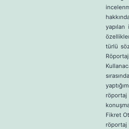
incelenm
hakkında
yapılan 
özellikl
türlü sö
Röporta
Kullanac
sırası
yaptığım
röporta
konuşma 
Fikret O
röportaj