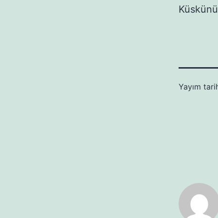
Küskünüm
Yayım tari