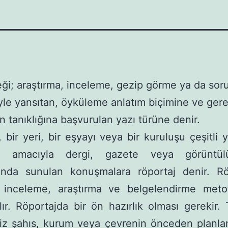
eği; araştırma, inceleme, gezip görme ya da sor
le yansıtan, öyküleme anlatım biçimine ve gere
ın tanıklığına başvurulan yazı türüne denir.
, bir yeri, bir eşyayı veya bir kuruluşu çeşitli 
ak amacıyla dergi, gazete veya görüntül
rında sunulan konuşmalara röportaj denir. Rö
 inceleme, araştırma ve belgelendirme metot
ılır. Röportajda bir ön hazırlık olması gerekir.
niz şahıs, kurum veya çevrenin önceden planl