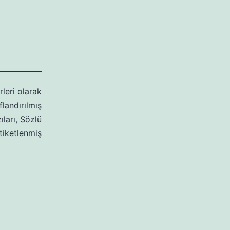
leri
olarak
ıflandırılmış
ıları
,
Sözlü
tiketlenmiş