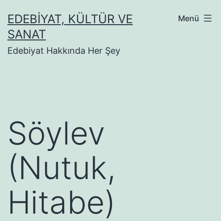
İçeriğe
EDEBIYAT, KÜLTÜR VE
Menü
geç
SANAT
Edebiyat Hakkında Her Şey
Söylev
(Nutuk,
Hitabe)