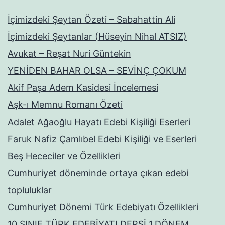
İçimizdeki Şeytan Özeti – Sabahattin Ali
İçimizdeki Şeytanlar (Hüseyin Nihal ATSIZ)
Avukat – Reşat Nuri Güntekin
YENİDEN BAHAR OLSA – SEVİNÇ ÇOKUM
Akif Paşa Adem Kasidesi İncelemesi
Aşk-ı Memnu Romanı Özeti
Adalet Ağaoğlu Hayatı Edebi Kişiliği Eserleri
Faruk Nafiz Çamlıbel Edebi Kişiliği ve Eserleri
Beş Hececiler ve Özellikleri
Cumhuriyet döneminde ortaya çıkan edebi
topluluklar
Cumhuriyet Dönemi Türk Edebiyatı Özellikleri
10.SINIF TÜRK EDEBİYATI DERSİ 1.DÖNEM