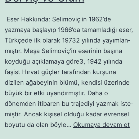
Eser Hakkında: Selimoviç’in 1962’de
yazmaya başlayıp 1966’da ta­mamladığı eser,
Türkçede ilk olarak 19732 yılında yayımlan­
mıştır. Meşa Selimoviç‘in eserinin başına
koyduğu açıklamaya göre3, 1942 yılında
faşist Hırvat güçler tarafından kurşuna
dizilen ağabeyinin ölümü, kendisi üzerinde
büyük bir etki uyandır­mıştır. Daha o
dönemden itibaren bu trajediyi yazmak iste­
miştir. Ancak kişisel olduğu kadar evrensel
Der
boyutu da olan böyle…
Okumaya devam et
ve