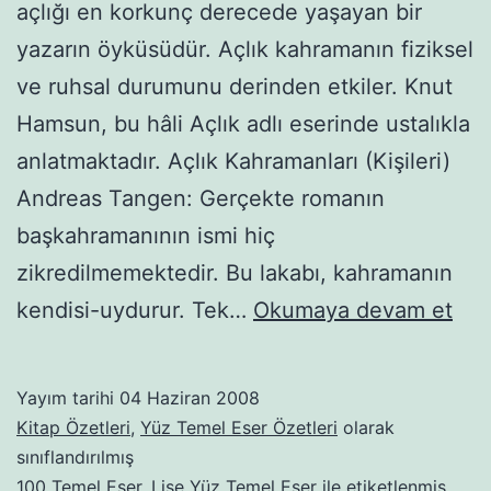
aç­lığı en korkunç derecede yaşayan bir
yazarın öyküsüdür. Aç­lık kahramanın fiziksel
ve ruhsal durumunu derinden etkiler. Knut
Hamsun, bu hâli Açlık adlı eserinde ustalıkla
anlatmaktadır. Açlık Kahramanları (Kişileri)
Andreas Tangen: Gerçekte romanın
başkahramanının ismi hiç
zikredilmemektedir. Bu lakabı, kahramanın
Açl
kendisi-uydurur. Tek…
Okumaya devam et
Yayım tarihi
04 Haziran 2008
Kitap Özetleri
,
Yüz Temel Eser Özetleri
olarak
sınıflandırılmış
100 Temel Eser
,
Lise Yüz Temel Eser
ile etiketlenmiş