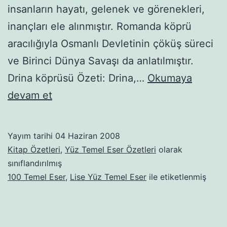
insanların hayatı, gelenek ve görenek­leri,
inançları ele alınmıştır. Romanda köprü
aracılığıyla Os­manlı Devletinin çöküş süreci
ve Birinci Dünya Sa­vaşı da anlatılmıştır.
Drina köprüsü Özeti: Drina,…
Okumaya
Drina
devam et
Köprüsü
Yayım tarihi
04 Haziran 2008
Kitap Özetleri
,
Yüz Temel Eser Özetleri
olarak
sınıflandırılmış
100 Temel Eser
,
Lise Yüz Temel Eser
ile etiketlenmiş