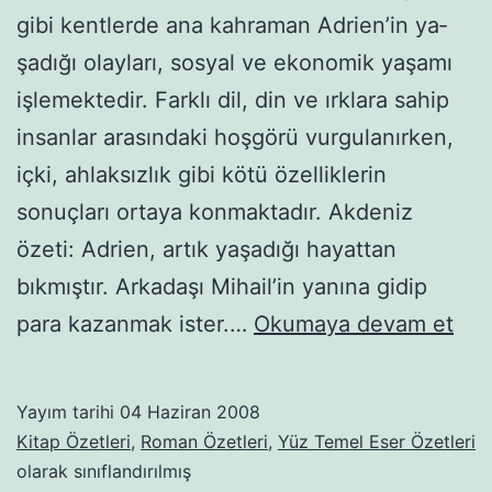
gibi kentlerde ana kahraman Adrien’in ya­
şadığı olayları, sosyal ve ekonomik yaşamı
işlemektedir. Farklı dil, din ve ırklara sahip
insanlar arasındaki hoşgörü vurgulanırken,
içki, ahlaksızlık gibi kötü özelliklerin
sonuçları ortaya konmaktadır. Akdeniz
özeti: Adrien, artık yaşadığı hayattan
bıkmıştır. Arkadaşı Miha­il’in yanına gidip
Akd
para kazanmak ister.…
Okumaya devam et
Yayım tarihi
04 Haziran 2008
Kitap Özetleri
,
Roman Özetleri
,
Yüz Temel Eser Özetleri
olarak sınıflandırılmış