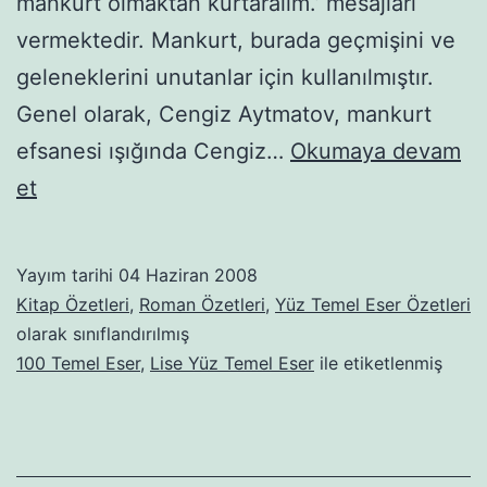
mankurt olmaktan kur­taralım.’ mesajları
vermektedir. Mankurt, burada geçmişini ve
geleneklerini unutanlar için kullanılmıştır.
Genel olarak, Cengiz Ayt­matov, mankurt
efsanesi ışığında Cengiz…
Okumaya devam
Gün
et
Olur
Asra
Yayım tarihi
04 Haziran 2008
Bedel
Kitap Özetleri
,
Roman Özetleri
,
Yüz Temel Eser Özetleri
olarak sınıflandırılmış
100 Temel Eser
,
Lise Yüz Temel Eser
ile etiketlenmiş