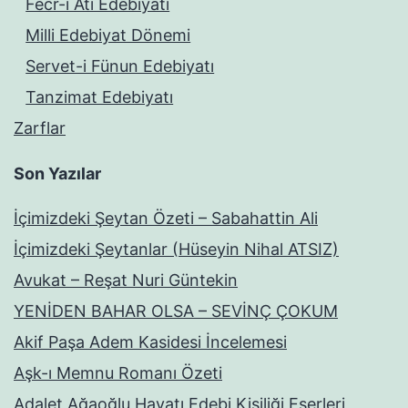
Fecr-i Ati Edebiyatı
Milli Edebiyat Dönemi
Servet-i Fünun Edebiyatı
Tanzimat Edebiyatı
Zarflar
Son Yazılar
İçimizdeki Şeytan Özeti – Sabahattin Ali
İçimizdeki Şeytanlar (Hüseyin Nihal ATSIZ)
Avukat – Reşat Nuri Güntekin
YENİDEN BAHAR OLSA – SEVİNÇ ÇOKUM
Akif Paşa Adem Kasidesi İncelemesi
Aşk-ı Memnu Romanı Özeti
Adalet Ağaoğlu Hayatı Edebi Kişiliği Eserleri