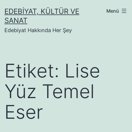
İçeriğe
EDEBIYAT, KÜLTÜR VE
Menü
geç
SANAT
Edebiyat Hakkında Her Şey
Etiket:
Lise
Yüz Temel
Eser