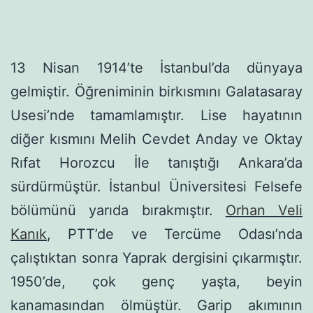
13 Nisan 1914’te İstanbul’da dünyaya
gelmiştir. Öğreni­minin birkısmını Galatasaray
Usesi’nde tamamlamıştır. Lise hayatının
diğer kısmını Melih Cevdet Anday ve Oktay
Rıfat Horozcu İle tanıştığı Ankara’da
sürdürmüştür. İstanbul Üniver­sitesi Felsefe
bölümünü yarıda bırakmıştır.
Orhan Veli
Kanık
, PTT’de ve Tercüme Odası’nda
çalıştıktan sonra Yaprak dergisini çıkarmıştır.
1950’de, çok genç yaşta, beyin
kanamasından ölmüştür. Ga­rip akımının