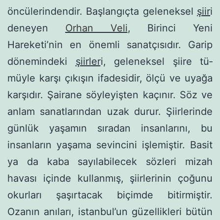
öncülerindendir. Başlangıçta geleneksel
şiir
i
deneyen
Orhan Veli
, Birinci Yeni
Hareketi’nin en önemli sanatçısıdır. Garip
dönemindeki
şiirler
i, geleneksel şiire tü­
müyle karşı çıkışın ifadesidir, ölçü ve uyağa
karşı­dır. Şairane söyleyişten kaçınır. Söz ve
anlam sa­natlarından uzak durur. Şiirlerinde
günlük yaşamın sıradan insanlarını, bu
insanların yaşama sevincini işlemiştir. Basit
ya da kaba sayılabilecek sözleri mizah
havası içinde kullanmış, şiirlerinin çoğunu
okurları şaşırtacak biçimde bitirmiştir.
Ozanın anıları, istanbul’un güzellikleri bütün