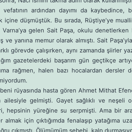
onra, Naci ismini takma adım olarak kullanmışt
 vefatının ardından dayımı da kaybedince, b
k içine düşmüştük. Bu sırada, Rüştiye’ye muall
 Varna’ya gelen Sait Paşa, okulu denetlerken
 ve yanına memur olarak almıştı. Sait Paşa’yla
arklı görevde çalışırken, aynı zamanda şiirler ya
ığım gazetelerdeki başarım gün geçtikçe artıy
arıma rağmen, halen bazı hocalardan dersler d
tmiyordum.
 beni rüyasında hasta gören Ahmet Mithat Efend
ailesiyle gelmişti. Gayet sağlıklı ve neşeli 
i, hepsinin yüreğine su serpmişti. Ama bir ar
er almak için çıktığımda fenalaşıp yatağıma uza
ğru çıkmıştı. Ölümümüm sebebi, kalp durmasıyd