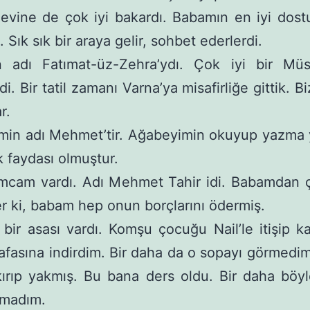
, evine de çok iyi bakardı. Babamın en iyi dos
 Sık sık bir araya gelir, sohbet ederlerdi.
 adı Fatımat-üz-Zehra’ydı. Çok iyi bir Müs
idi. Bir tatil zamanı Varna’ya misafirliğe gittik. Bi
r.
min adı Mehmet’tir. Ağabeyimin okuyup yazma
 faydası olmuştur.
mcam vardı. Adı Mehmet Tahir idi. Babamdan ç
ler ki, babam hep onun borçlarını ödermiş.
bir asası vardı. Komşu çocuğu Nail’le itişip kak
afasına indirdim. Bir daha da o sopayı görmedi
ırıp yakmış. Bu bana ders oldu. Bir daha böyl
pmadım.