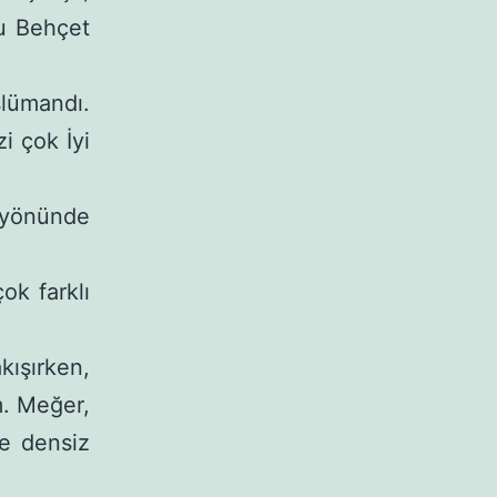
tu Behçet
lümandı.
zi çok İyi
 yönünde
ok farklı
ışır­ken,
m. Meğer,
e densiz