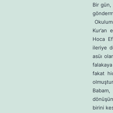
Bir gün,
göndermi
Okulumuz
Kur’an e
Hoca Ef
ileriye 
asüı olan
falakaya
fakat h
olmuş­tur
Babam, 
dönüşünd
birini k