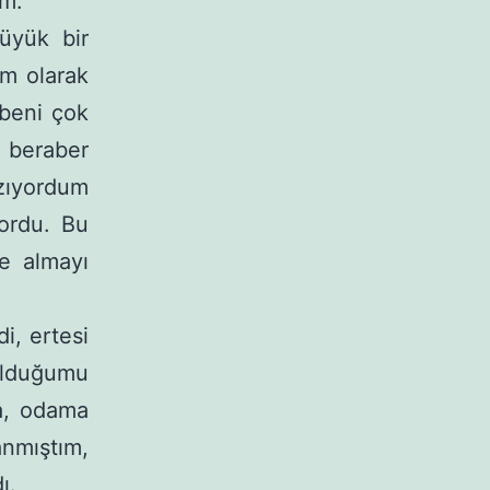
ım.
üyük bir
im olarak
 beni çok
 bera­ber
zıyor­dum
ordu. Bu
e almayı
i, ertesi
olduğu­mu
a, oda­ma
nmış­tım,
ı.