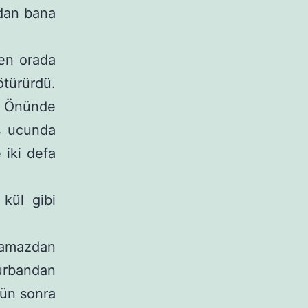
’dan bana
Ben orada
tü­rürdü.
? Önünde
aş ucunda
e iki defa
kül gibi
amaz­dan
urban­dan
gün sonra