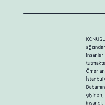
KONUSU:
ağzında
insanla
tutmakta
Ömer anl
İstanbul
Babamın 
giyinen
insandı.