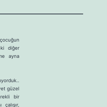
 çocuğun
ki diğer
eme ayna
yor­duk..
yet güzel
ekli bir
 çalışır,