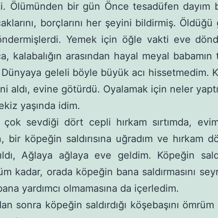
ti. Ölümünden bir gün Önce tesadüfen dayım b
aklarını, borçlarını her şeyini bildirmiş. Öldüğü
öndermişlerdi. Yemek için öğle vakti eve dön
a, kalabalığın arasından hayal meyal babamın 
Dünyaya geleli böyle büyük acı hissetmedim. 
ni aldı, evine götürdü. Oyalamak için neler yaptı
kiz yaşında idim.
, çok sevdiği dört cepli hırkam sırtımda, evi
, bir köpeğin saldırısına uğradım ve hırkam dö
tıldı, Ağlaya ağlaya eve geldim. Köpeğin sald
m kadar, orada köpeğin bana saldırmasını sey
ana yardımcı olmamasına da içerledim.
an sonra köpeğin saldırdığı köşebaşını ömrüm