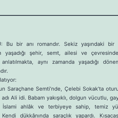
 Bu bir anı romandır. Sekiz yaşındaki bir
n yaşadığı şehir, semt, ailesi ve çevresinde
r anlatılmakta, aynı zamanda yaşadığı dön
dır.
atıyor:
’un Saraçhane Semti’nde, Çelebi Sokak’ta oturu
adı Ali idi. Babam yakışıklı, dolgun vücutlu, ga
, İslami ahlâk ve terbiyeye sahip, temiz yür
 Kendi dükkânında saraçlık yapardı. Kısacası