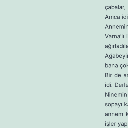
çaba­lar
Amca idi.
Annemin
Varna’lı 
ağırladıla
Ağabeyi
bana çok
Bir de a
idi. Der
Ninemin 
sopayı k
annem k
işler ya