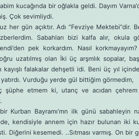
 abim kucağında bir oğlakla geldi. Dayım Varna
ş. Çok sevimliydi.
 her gün açıktır. Adı “Fevziye Mektebi”dir. 
zberlerdim. Sabahları bizi kalfa alır, okula gö
endi’den pek korkardım. Nasıl korkmayayım
doğru uzatılmış olan İki üç arşmlık sopalar, b
 kayışlı falakalar dehşetli idi. Beni üç yıl içind
 yatırdı. Vurduğu yerde gül bittiğim görmedim,
iç şüphe etmem ki, utanç ve acıdan çehrem 
.
bir Kurban Bayramı’mn ilk günü sabahleyin n
e, kendisiyle annem için hazır bulunan iki k
esti. Diğerini kesemedi. ..Sıtması varmış. On bir 