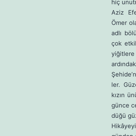
hiç unu
Aziz Ef
Ömer ola
adlı bö
çok etki
yiğitle
ardındak
Şehide’n
ler. Güz
kızın ü
günce ce
düğü güz
Hikâyey