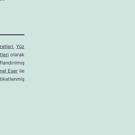
etleri
,
Yüz
leri
olarak
ıflandırılmış
mel Eser
ile
tiketlenmiş