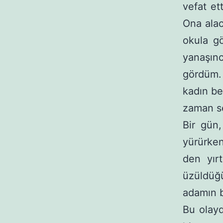
vefat et
Ona alac
okula g
yanaşınc
gördüm. 
kadın be
zaman se
Bir gün
yürürken
den yır
üzüldüğü
adamın b
Bu olayd