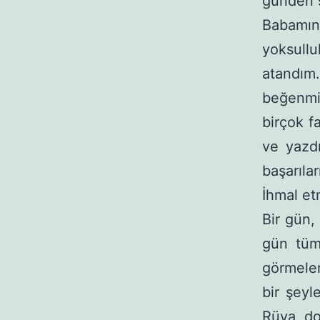
günden s
Babamın
yoksullu
atandım.
beğenmiş
birçok f
ve yazd
başarıl
İhmal e
Bir gün,
gün tüm 
görmeler
bir şeyl
Rüya, do