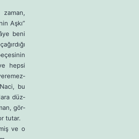
 za­man,
nin Aşkı”
âye beni
ağır­dığı
eçesinin
 ve hepsi
 veremez­
 Naci, bu
ara düz­
man, gör­
r tutar.
miş ve o