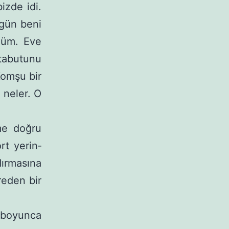
izde idi.
 gün beni
düm. Eve
tabu­tunu
Komşu bir
 neler. O
me doğru
rt yerin­
ırmasına
reden bir
 bo­yunca