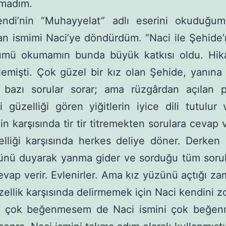
tmadım.
endi’nin “Muhayyelat” adlı eserini okuduğum
n ismimi Naci’ye döndürdüm. “Naci ile Şehide’
lümü okumamın bunda büyük katkısı oldu. Hik
lemişti. Çok güzel bir kız olan Şehide, yanına ç
re bazı sorular sorar; ama rüzgârdan açılan p
i güzelliği gören yiğitlerin iyice dili tutulur
in karşısında tir tir titremekten sorulara cevap
elliği karşısında herkes deliye döner. Derken
nünü duyarak yanma gider ve sorduğu tüm sorul
vap verir. Evlenirler. Ama kız yüzünü açtığı za
ellik karşısında delirmemek için Naci kendini zo
i çok beğenmesem de Naci ismini çok beğen