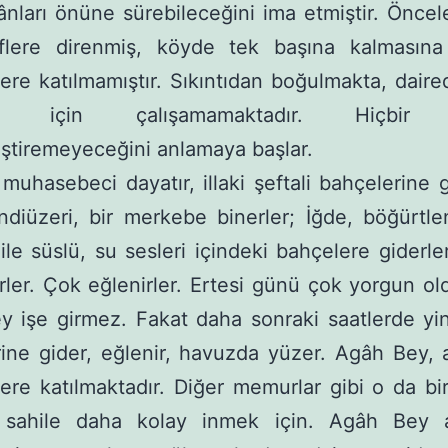
nları önüne sürebileceğini ima etmiştir. Öncel
iflere direnmiş, köyde tek başına kal­masın
ere katılmamıştır. Sıkıntıdan boğul­makta, dair
ğı için çalışamamaktadır. Hiçbir i
ştiremeyeceğini anlamaya başlar.
 muhasebeci dayatır, illaki şeftali bahçelerine g
kindiüzeri, bir merkebe binerler; İğde, böğürtlen
 ile süslü, su sesleri içindeki bahçelere giderler
erler. Çok eğlenirler. Ertesi günü çok yorgun ol­
 işe girmez. Fakat daha sonraki saatlerde yin
ine gider, eğlenir, havuzda yüzer. Agâh Bey, 
ere katılmaktadır. Diğer memurlar gibi o da b
r, sahile daha kolay inmek için. Agâh Bey a