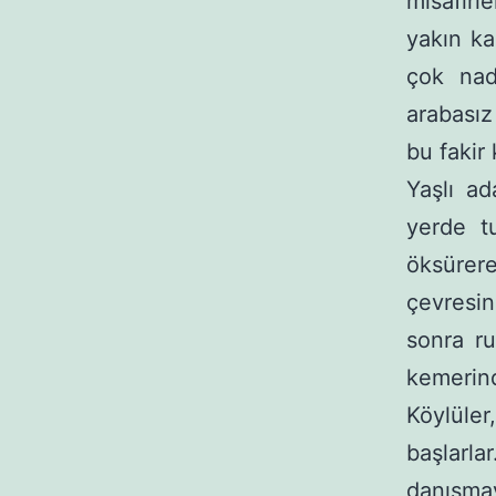
misafirl
yakın ka
çok nad
arabası
bu fakir
Yaşlı ad
yerde tu
öksürer
çevresin
sonra ru
kemerind
Köylüle
başlarla
danışmay