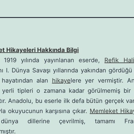
 Hikayeleri Hakkında Bilgi
a 1919 yılında yayınlanan eserde,
Refik Hali
nı I. Dünya Savaşı yıllarında yakından gördüğ
 hayatından alan
hikaye
lere yer vermiştir. A
yerli tipleri o zamana kadar görülmemiş bir c
tır. Anadolu, bu eserle ilk defa bütün gerçek varl
la okuyucunun karşısına çıkar.
Memleket Hikay
dünya dillerine çevrilmiş, ta­mamı Fran
ıştır.