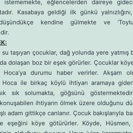
k istememekte, eğlencelerden daireye gidec
adır. Kasabaya geldiği ilk günkü yalnı­zlığını
düşündükçe kendine gülmekte ve ‘Toy­lu
dir.
K:
 su taşıyan çocuklar, dağ yolunda yere yatmış bi
da dolaşan boz bir eşek görürler. Çocuk­lar köy
Hoca’ya durumu haber verirler. Ak­şam olm
oca ile birkaç köylü ihtiyarı ara­maya giderl
ık sık solumakta, göğsünü göster­mektedi
la konuşabilen ihtiyarın ölmek üzere olduğunu dü
şlı adam gittikçe canlanır. Ço­cuk bakışlarıyla ba
e eşeğini köye götürürler. Köyde, Hüsmen,