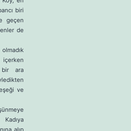
. Köy, en
ancı biri
ne geçen
enler de
 ol­madık
r içerken
 bir ara
yledikten
 eşeği ve
şün­meye
. Ka­dıya
nına alıp