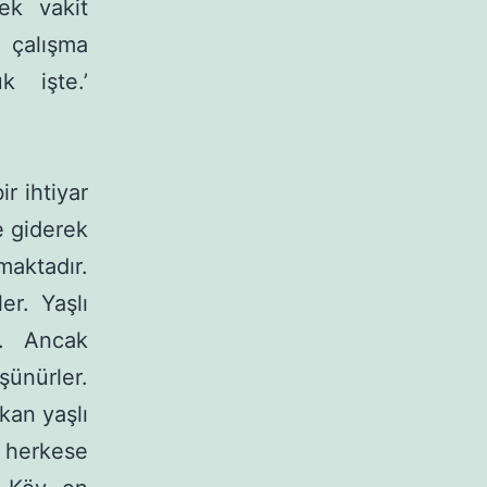
ek vakit
, çalışma
k işte.’
r ihtiyar
e giderek
aktadır.
er. Yaşlı
r. Ancak
şünürler.
kan yaşlı
 herkese