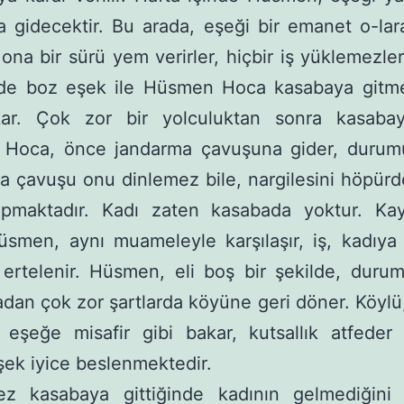
 gidecektir. Bu arada, eşeği bir emanet o-la
 ona bir sürü yem verirler, hiçbir iş yüklemezle
ilde boz eşek ile Hüsmen Hoca kasabaya gitm
kar. Çok zor bir yolculuktan sonra kasa­ba
Hoca, önce jandarma çavuşuna gider, durumu 
 çavuşu onu dinlemez bile, nargi­lesini höpür
apmaktadır. Kadı zaten kasaba­da yoktur. K
smen, aynı muameleyle karşılaşır, iş, kadıya 
ertelenir. Hüsmen, eli boş bir şekilde, duru
dan çok zor şartlar­da köyüne geri döner. Köylü
a eşeğe misafir gibi bakar, kutsallık atfeder
şek iyice beslen­mektedir.
kez kasabaya gittiğinde kadının gelmediğini 