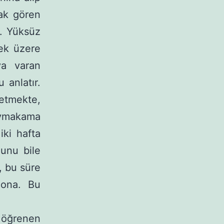
rak gören
r. Yüksüz
ek üzere
ya varan
anlatır.
detmekte,
aymakama
iki hafta
munu bile
, bu süre
 ona. Bu
öğre­nen