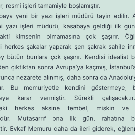
, resmi işleri tamamiyle boşlamıştır.
aya yeni bir yazı işleri müdürü tayin edilir.
i yazı işleri müdürü, kasabaya geldiği ilk gü
vakti kimsenin olmamasına çok şaşırır. Öğl
i herkes şakalar yaparak şen şakrak sahile in­
 bütün bunlara çok şaşırır. Kendisi idea­list bir
en çıktıktan sonra Avrupa’ya kaçmış, İstanbul’
unca nezarete alınmış, daha son­ra da Anadolu’
tır. Bu memuriyetle kendini göstermeye,
eye karar vermiştir. Sürekli çalı­şacaktı
daki herkes aksine tembel, miskin ve 
dür. Mutasarrıf ona ilk gün, rahatına ba
tir. Evkaf Memuru daha da ileri giderek, eğlen­