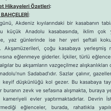
 Hikayeleri Özetleri
:
İ BAHÇELERİ
:
günü, Akdeniz kıyılarındaki bir kasabanın tabia
 Bu küçük Anadolu kasabasında, iklim çok 
e, yaz günlerinde ise her yeri şeftali kokul
r. Akşamüzerileri, çoğu kasabaya yerleşmiş 
yısına eğlenmeye giderler. İçkiler, türlü eğlencel
algılar bu akşamların vazgeçilmez alışkanlıkları 
nadolu’nun Sadabad’ıdır. Sazlar çalınır, gazelle
ü keyif düşkünlüğü kol gezer. Bu kasabaya ta­y
 buranın zevk ve sefasına alışmakta, bura­ya y
 kameriyeli evler yaptırmaktadırlar. Dev­rin İs
mediği eğlenceler, burada, rahatlıkla yapılm