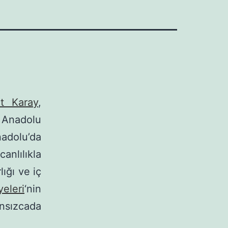
t Ka­ray
,
ü Anadolu
nadolu’da
anlılıkla
ığı ve iç
eleri
‘nin
sızcada