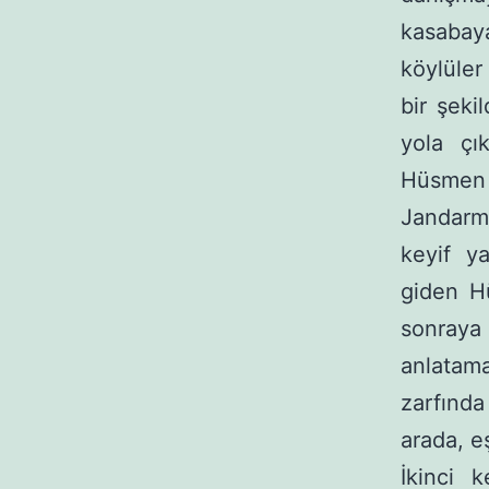
kasabaya
köylüler
bir şek
yola çı
Hüsmen 
Jandarma
keyif y
giden Hü
sonraya 
anlatama
zarfınd
arada, e
İkinci 