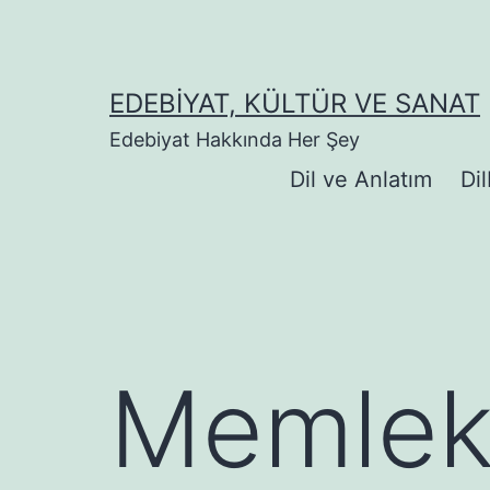
İçeriğe
geç
EDEBIYAT, KÜLTÜR VE SANAT
Edebiyat Hakkında Her Şey
Dil ve Anlatım
Dil
Memleke