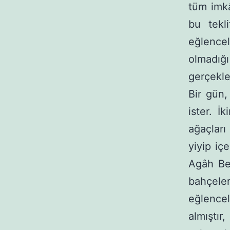
tüm imkâ
bu tekl
eğlencel
olmadı
gerçekle
Bir gün,
ister. İ
ağaçları
yiyip iç
Agâh Bey
bahçeler
eğlencel
almıştı