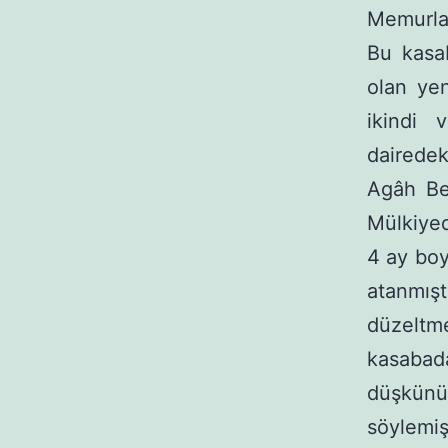
Memurlar
Bu kasab
olan yen
ikindi 
dairedek
Agâh Bey
Mülkiyed
4 ay boy
atanmış
düzeltm
kasaba
düşkünü
söylemiş