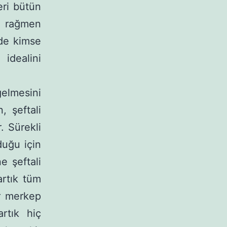
eri bütün
a rağmen
ede kimse
dealini
el­mesini
, şeftali
. Sürekli
duğu için
e şeftali
artık tüm
ir merkep
rtık hiç