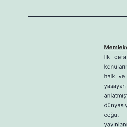
Memleket
İlk def
konuları
halk ve
yaşayan 
anlatmış
dünyasıy
çoğu, 
yayınlanm