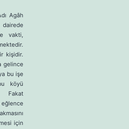
 Adı Agâh
n dairede
e vakti,
mektedir.
 kişidir.
a gelince
ya bu işe
 bu köyü
r. Fakat
eğlence
kma­sını
mesi için