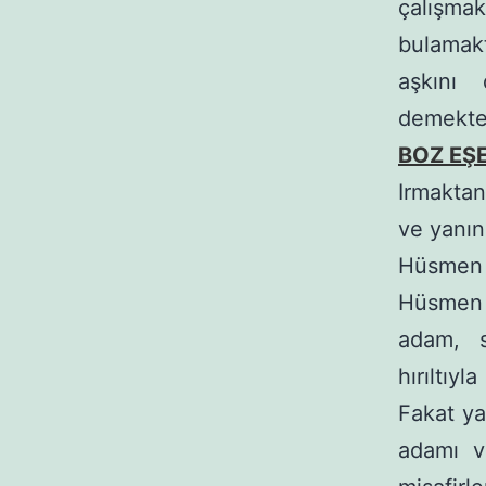
çalışma
bulamakt
aşkını 
demekte
BOZ EŞE
Irmaktan
ve yanın
Hüsmen 
Hüsmen H
adam, s
hırıltıy
Fakat ya
adamı v