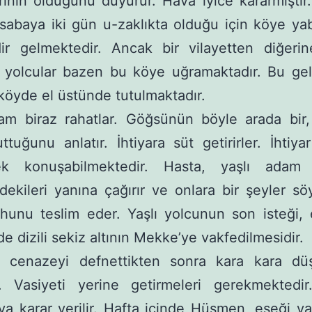
erinin olduğunu duyu­rur. Hava iyice kararmıştır
sabaya iki gün u-zaklıkta olduğu için köye yab
ir gelmektedir. Ancak bir vilayetten diğeri
z yolcular bazen bu köye uğramaktadır. Bu gel
 köyde el üs­tünde tutulmaktadır.
am biraz rahatlar. Göğsünün böyle arada bir,
ttuğunu anlatır. İhtiyara süt getirirler. İhtiya
ek konuşabilmektedir. Hasta, yaşlı adam
dekileri yanına çağırır ve onlara bir şeyler sö
hunu teslim eder. Yaşlı yolcunun son isteği,
e dizili sekiz altının Mekke’ye vakfedilmesidir.
r, cenazeyi defnettikten sonra kara kara dü
r. Vasiyeti yerine getirmeleri gerekmektedir
a karar verilir. Hafta içinde Hüsmen, eşeği ya­