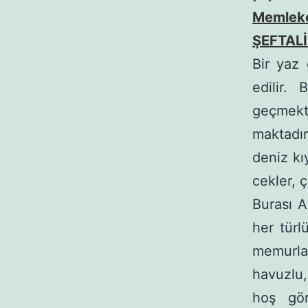
Memleket
ŞEFTAL
Bir yaz 
edilir.
geçmekt
maktadı
deniz kı
cekler, ç
Burası A
her türl
memurlar
havuzlu,
hoş gör