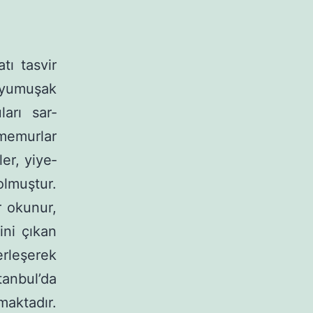
tı tasvir
yumu­şak
arı sar­
memurlar
er, yiye­
olmuş­tur.
r okunur,
ini çıkan
erleşerek
tanbul’da
aktadır.