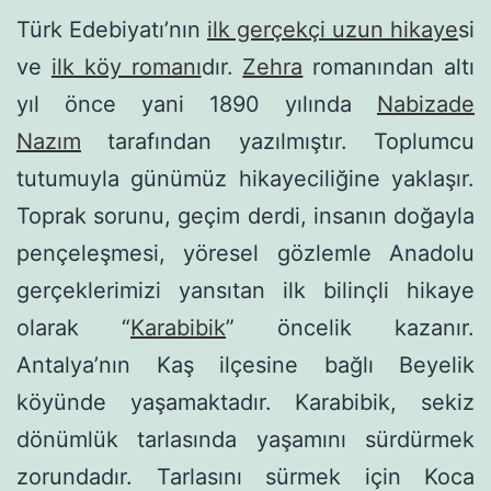
Türk Edebiyatı’nın
ilk gerçekçi uzun hikaye
si
ve
ilk köy romanı
dır.
Zehra
romanından altı
yıl önce yani 1890 yılında
Nabizade
Nazım
tarafından yazılmıştır. Toplumcu
tutumuyla günümüz hikayeciliğine yaklaşır.
Toprak sorunu, geçim derdi, insanın doğayla
pençeleşmesi, yöresel gözlemle Anadolu
gerçeklerimizi yansıtan ilk bilinçli hikaye
olarak “
Karabibik
” öncelik kazanır.
Antalya’nın Kaş ilçesine bağlı Beyelik
köyünde yaşamaktadır. Karabibik, sekiz
dönümlük tarlasında yaşamını sürdürmek
zorundadır. Tarlasını sürmek için Koca