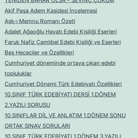
YENİDEN BAHAR OLSA – SEVİNÇ ÇOKUM
Akif Paşa Adem Kasidesi İncelemesi
Aşk-ı Memnu Romanı Özeti
Adalet Ağaoğlu Hayatı Edebi Kişiliği Eserleri
Faruk Nafiz Çamlıbel Edebi Kişiliği ve Eserleri
Beş Hececiler ve Özellikleri
Cumhuriyet döneminde ortaya çıkan edebi
topluluklar
Cumhuriyet Dönemi Türk Edebiyatı Özellikleri
10.SINIF TÜRK EDEBİYATI DERSİ 1.DÖNEM
2.YAZILI SORUSU
10.SINIFLAR DİL VE ANLATIM 1.DÖNEM SONU
ORTAK SINAV SORULARI
10.SINIF TÜRK EDEBİYATI 1.DÖNEM 3.YAZILI