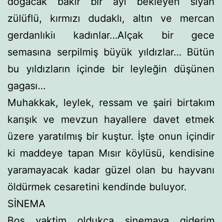
doğacak bakır bir ayı bekleyen siyah
zülüflü, kırmızı dudaklı, altın ve mercan
gerdanlıkiı kadınlar…Alçak bir gece
semasına serpilmiş büyük yıldızlar… Bütün
bu yıldızların içinde bir leyleğin düşünen
gagası…
Muhakkak, leylek, ressam ve şairi birtakım
karışık ve mev­zun hayallere davet etmek
üzere yaratılmış bir kuştur. İşte onun içindir
ki maddeye tapan Mısır köylüsü, kendisine
yaramaya­cak kadar güzel olan bu hayvanı
öldürmek cesaretini kendin­de buluyor.
SİNEMA
Boş vaktim oldukça sinemaya giderim