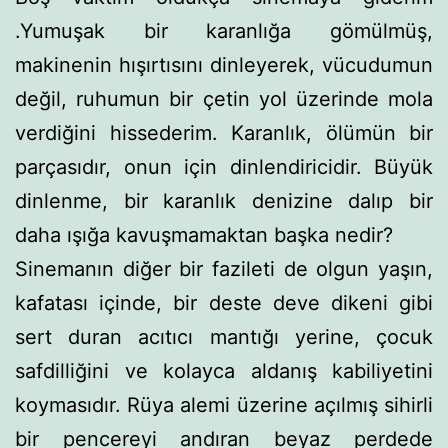
.Yumuşak bir ka­ranlığa gömülmüş,
makinenin hışırtısını dinleyerek, vücudu­mun
değil, ruhumun bir çetin yol üzerinde mola
verdiğini his­sederim. Karanlık, ölümün bir
parçasıdır, onun için dinlendi­ricidir. Büyük
dinlenme, bir karanlık denizine dalıp bir
daha ışığa kavuşmamaktan başka nedir?
Sinemanın diğer bir fazileti de olgun yaşın,
kafatası için­de, bir deste deve dikeni gibi
sert duran acıtıcı mantığı yeri­ne, çocuk
safdilliğini ve kolayca aldanış kabiliyetini
koyması­dır. Rüya alemi üzerine açılmış sihirli
bir pencereyi andıran beyaz perdede