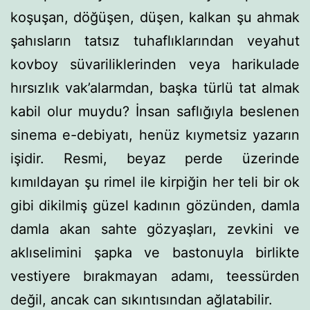
koşuşan, döğüşen, düşen, kalkan şu ahmak
şahısların tatsız tuhaflıklarından veyahut
kovboy süvarilikle­rinden veya harikulade
hırsızlık vak’alarmdan, başka türlü tat almak
kabil olur muydu? İnsan saflığıyla beslenen
sinema e-debiyatı, henüz kıymetsiz yazarın
işidir. Resmi, beyaz perde üzerinde
kımıldayan şu rimel ile kirpiğin her teli bir ok
gibi di­kilmiş güzel kadının gözünden, damla
damla akan sahte göz­yaşları, zevkini ve
aklıselimini şapka ve bastonuyla birlikte
vestiyere bırakmayan adamı, teessürden
değil, ancak can sı­kıntısından ağlatabilir.