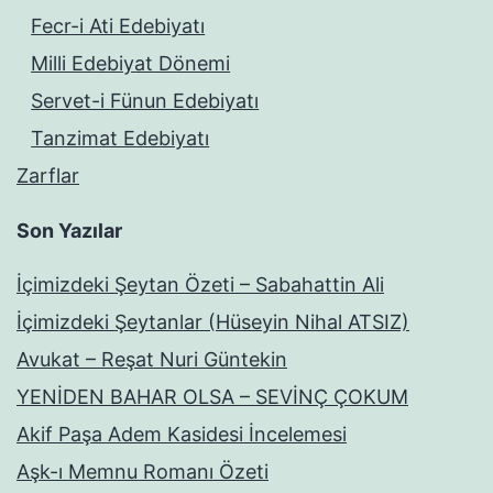
Fecr-i Ati Edebiyatı
Milli Edebiyat Dönemi
Servet-i Fünun Edebiyatı
Tanzimat Edebiyatı
Zarflar
Son Yazılar
İçimizdeki Şeytan Özeti – Sabahattin Ali
İçimizdeki Şeytanlar (Hüseyin Nihal ATSIZ)
Avukat – Reşat Nuri Güntekin
YENİDEN BAHAR OLSA – SEVİNÇ ÇOKUM
Akif Paşa Adem Kasidesi İncelemesi
Aşk-ı Memnu Romanı Özeti