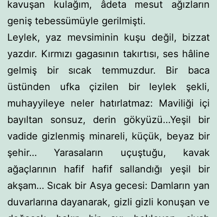
kavuşan kulağım, âdeta mesut ağızların
geniş tebessümüyle gerilmişti.
Leylek, yaz mevsiminin kuşu değil, bizzat
yazdır. Kırmızı gagasının takırtısı, ses hâline
gelmiş bir sıcak temmuzdur. Bir baca
üstünden ufka çizilen bir leylek şekli,
muhayyileye neler hatırlatmaz: Maviliği içi
bayıltan sonsuz, derin gökyüzü…Ye­şil bir
vadide gizlenmiş minareli, küçük, beyaz bir
şehir… Ya­rasaların uçuştuğu, kavak
ağaçlarının hafif hafif sallandığı ye­şil bir
akşam… Sıcak bir Asya gecesi: Damların yan
duvar­larına dayanarak, gizli gizli konuşan ve