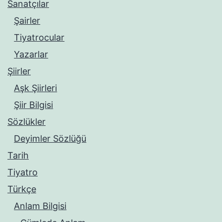
Sanatçılar
Şairler
Tiyatrocular
Yazarlar
Şiirler
Aşk Şiirleri
Şiir Bilgisi
Sözlükler
Deyimler Sözlüğü
Tarih
Tiyatro
Türkçe
Anlam Bilgisi