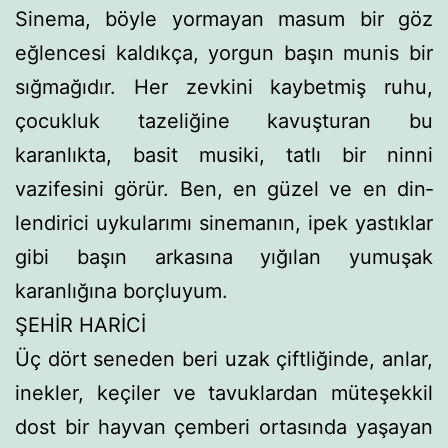
Sinema, böyle yormayan masum bir göz
eğlencesi kal­dıkça, yorgun başın munis bir
sığmağıdır. Her zevkini kaybet­miş ruhu,
çocukluk tazeliğine kavuşturan bu
karanlıkta, basit musiki, tatlı bir ninni
vazifesini görür. Ben, en güzel ve en din­
lendirici uykularımı sinemanın, ipek yastıklar
gibi başın ar­kasına yığılan yumuşak
karanlığına borçluyum.
ŞEHİR HARİCİ
Üç dört seneden beri uzak çiftliğinde, anlar,
inekler, keçi­ler ve tavuklardan müteşekkil
dost bir hayvan çemberi or­tasında yaşayan