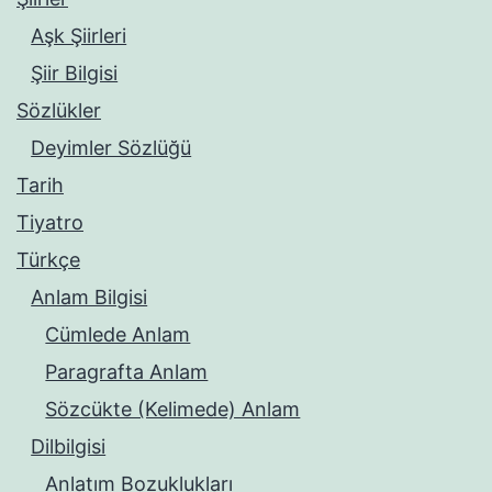
Aşk Şiirleri
Şiir Bilgisi
Sözlükler
Deyimler Sözlüğü
Tarih
Tiyatro
Türkçe
Anlam Bilgisi
Cümlede Anlam
Paragrafta Anlam
Sözcükte (Kelimede) Anlam
Dilbilgisi
Anlatım Bozuklukları