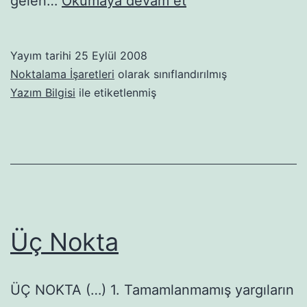
gelen…
Okumaya devam et
İşareti
Yayım tarihi
25 Eylül 2008
Noktalama İşaretleri
olarak sınıflandırılmış
Yazım Bilgisi
ile etiketlenmiş
Üç Nokta
ÜÇ NOKTA (…) 1. Tamamlanmamış yargıların