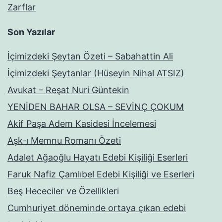
Zarflar
Son Yazılar
İçimizdeki Şeytan Özeti – Sabahattin Ali
İçimizdeki Şeytanlar (Hüseyin Nihal ATSIZ)
Avukat – Reşat Nuri Güntekin
YENİDEN BAHAR OLSA – SEVİNÇ ÇOKUM
Akif Paşa Adem Kasidesi İncelemesi
Aşk-ı Memnu Romanı Özeti
Adalet Ağaoğlu Hayatı Edebi Kişiliği Eserleri
Faruk Nafiz Çamlıbel Edebi Kişiliği ve Eserleri
Beş Hececiler ve Özellikleri
Cumhuriyet döneminde ortaya çıkan edebi