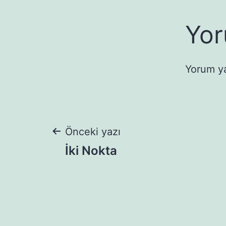
Yor
Yorum y
Yazı
Önceki yazı
İki Nokta
gezinmesi