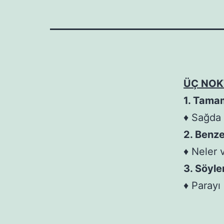
ÜÇ NOK
1. Tama
♦ Sağda 
2. Benze
♦ Neler 
3. Söyle
♦ Parayı