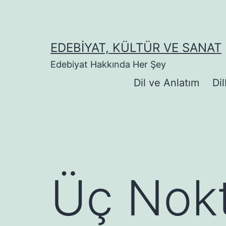
İçeriğe
geç
EDEBIYAT, KÜLTÜR VE SANAT
Edebiyat Hakkında Her Şey
Dil ve Anlatım
Dil
Üç Nok