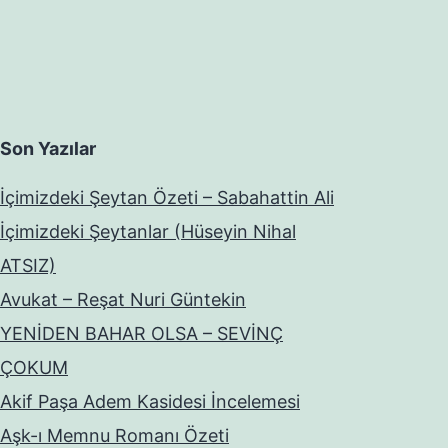
Son Yazılar
İçimizdeki Şeytan Özeti – Sabahattin Ali
İçimizdeki Şeytanlar (Hüseyin Nihal
ATSIZ)
Avukat – Reşat Nuri Güntekin
YENİDEN BAHAR OLSA – SEVİNÇ
ÇOKUM
Akif Paşa Adem Kasidesi İncelemesi
Aşk-ı Memnu Romanı Özeti