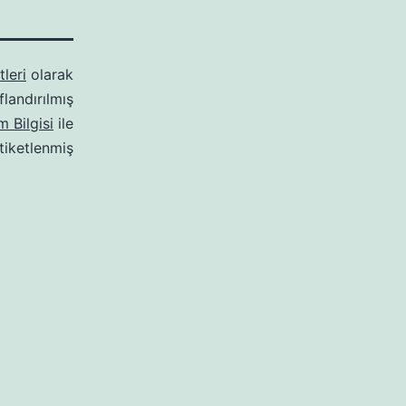
leri
olarak
ıflandırılmış
m Bilgisi
ile
tiketlenmiş