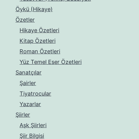
Öykü (Hikaye)
Özetler
Hikaye Özetleri
Kitap Özetleri
Roman Özetleri
Yüz Temel Eser Özetleri
Sanatçılar
Şairler
Tiyatrocular
Yazarlar
Şiirler
Aşk Şiirleri
Şiir Bilgisi