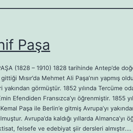
if Paşa
ŞA (1828 – 1910) 1828 tarihinde Antep’de doğ
e gittiği Mısır’da Mehmet Ali Paşa’nın yapmış old
eri yakından görmüştür. 1852 yılında Tercüme od
Emin Efendiden Fransızca’yı öğrenmiştir. 1855 yı
Kemal Paşa ile Berlin’e gitmiş Avrupa’yı yakınd
bulmuştur. Avrupa’da kaldığı yıllarda Almanca’yı ö
tisat, felsefe ve edebiyat şiir dersleri almıştır.…