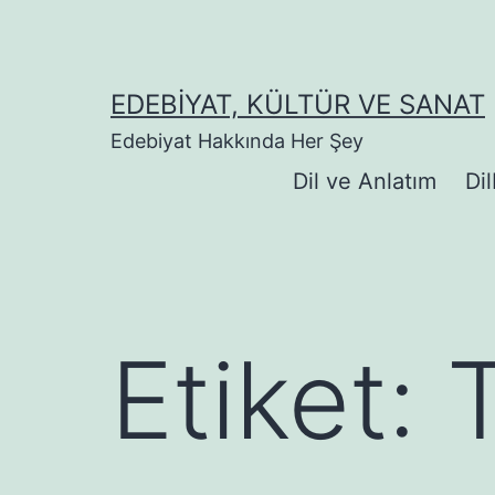
İçeriğe
geç
EDEBIYAT, KÜLTÜR VE SANAT
Edebiyat Hakkında Her Şey
Dil ve Anlatım
Dil
Etiket:
T