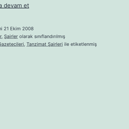
Münif
 devam et
Paşa
hi
21 Ekim 2008
r
,
Şairler
olarak sınıflandırılmış
azetecileri
,
Tanzimat Şairleri
ile etiketlenmiş