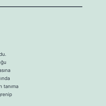
du.
uğu
asına
lında
an tanıma
ğrenip