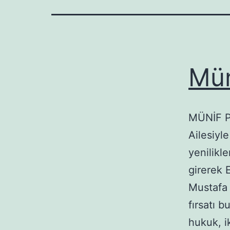
Mün
MÜNİF PA
Ailesiyl
yenilikl
girerek 
Mustafa 
fırsatı 
hukuk, ik