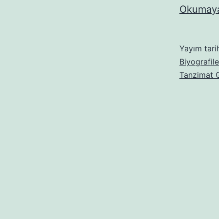
Okumaya
Yayım tari
Biyografile
Tanzimat G