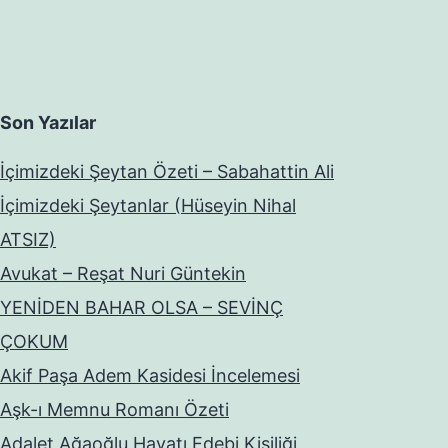
Son Yazılar
İçimizdeki Şeytan Özeti – Sabahattin Ali
İçimizdeki Şeytanlar (Hüseyin Nihal
ATSIZ)
Avukat – Reşat Nuri Güntekin
YENİDEN BAHAR OLSA – SEVİNÇ
ÇOKUM
Akif Paşa Adem Kasidesi İncelemesi
Aşk-ı Memnu Romanı Özeti
Adalet Ağaoğlu Hayatı Edebi Kişiliği