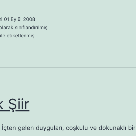
Şiir
hi
01 Eylül 2008
larak sınıflandırılmış
ile etiketlenmiş
k Şiir
r: İçten gelen duyguları, coşkulu ve dokunaklı bir 