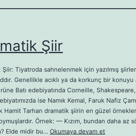
matik Şiir
 Şiir: Tiyatroda sahnelenmek için yazılmış şiirle
ddır. Genellikle acıklı ya da korkunç bir konuyu a
türüne Batı edebiyatında Corneille, Shakespeare,
ebiyatımızda ise Namık Kemal, Faruk Nafiz Çaml
 Hamit Tarhan dramatik şiirin en güzel örnekler
oymuşlardır. Örnek: — Kızım, bundan daha az sö
Dramatik
a? Elde midir bu…
Okumaya devam et