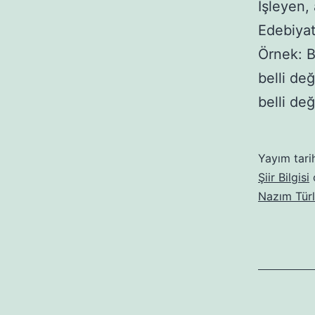
İşleyen, 
Edebiyat
Örnek: B
belli de
belli deği
Yayım tari
Şiir Bilgisi
o
Nazım Türl