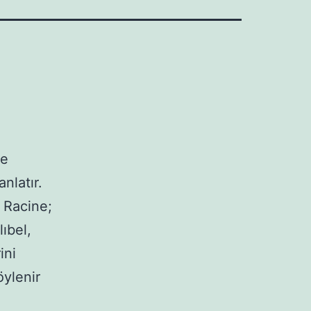
re
nlatır.
 Racine;
ıbel,
ini
ylenir