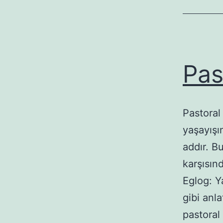
Pas
Pastoral 
yaşayışın
addır. Bu
karşısın
Eglog: Y
gibi anla
pastoral