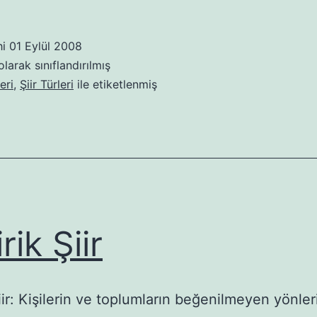
Şiir
hi
01 Eylül 2008
larak sınıflandırılmış
eri
,
Şiir Türleri
ile etiketlenmiş
rik Şiir
iir: Kişilerin ve toplumların beğenilmeyen yönler