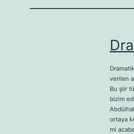
Dra
Dramatik
verilen a
Bu şiir 
bizim ed
Abdülhak
ortaya k
mi acab