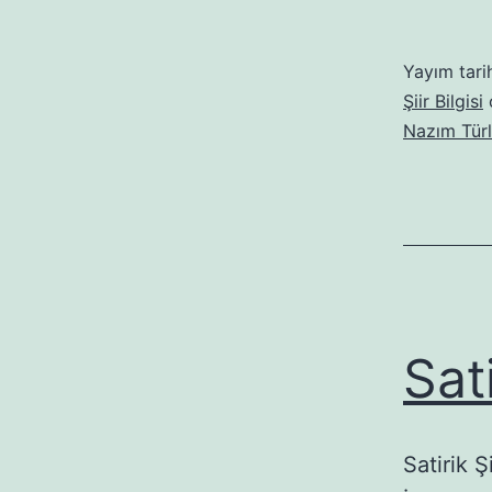
Yayım tari
Şiir Bilgisi
o
Nazım Türl
Sati
Satirik Ş