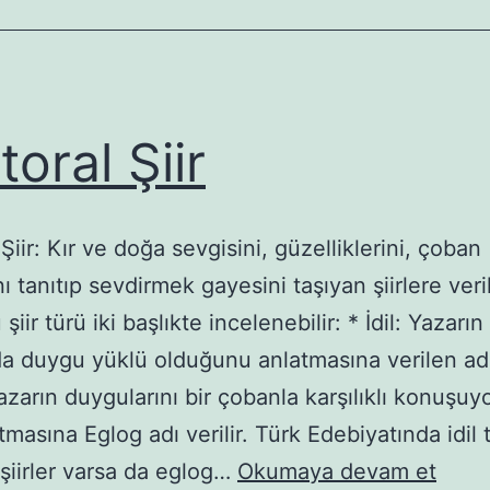
toral Şiir
Şiir: Kır ve doğa sevgisini, güzelliklerini, çoban
ı tanıtıp sevdirmek gayesini taşıyan şiirlere veri
 şiir türü iki başlıkte incelenebilir: * İdil: Yazarı
da duygu yüklü olduğunu anlatmasına verilen add
azarın duygularını bir çobanla karşılıklı konuşu
tmasına Eglog adı verilir. Türk Edebiyatında idil 
Pasto
 şiirler varsa da eglog…
Okumaya devam et