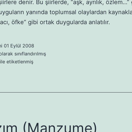
iirlere denir. Bu şiirlerde, “aşk, ayrılık, özlem…” 
duyguların yanında toplumsal olaylardan kaynakl
acı, öfke” gibi ortak duygularda anlatılır.
hi
01 Eylül 2008
larak sınıflandırılmış
ile etiketlenmiş
zım (Manzume)