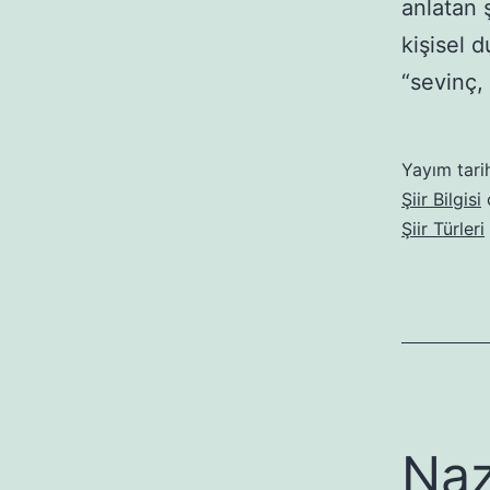
anlatan ş
kişisel 
“sevinç, 
Yayım tari
Şiir Bilgisi
o
Şiir Türleri
Na