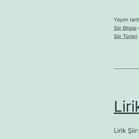
Yayım tari
Şiir Bilgisi
o
Şiir Türleri
Liri
Lirik Şii