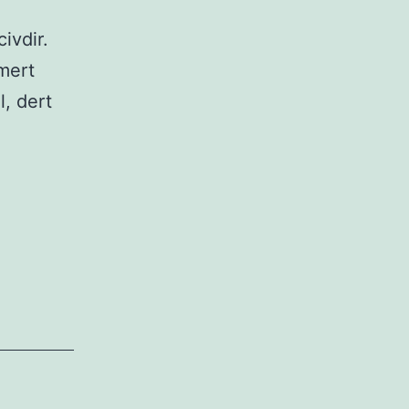
ivdir.
 mert
l, dert