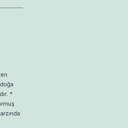
len
n doğa
ır. *
yormuş
tarzında
ral