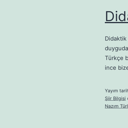
Did
Didaktik
duygudan
Türkçe b
ince biz
Yayım tari
Şiir Bilgisi
o
Nazım Türl