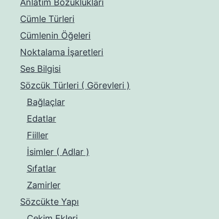
Anlatım Bozuklukları
Cümle Türleri
Cümlenin Öğeleri
Noktalama İşaretleri
Ses Bilgisi
Sözcük Türleri ( Görevleri )
Bağlaçlar
Edatlar
Fiiller
İsimler ( Adlar )
Sıfatlar
Zamirler
Sözcükte Yapı
Çekim Ekleri