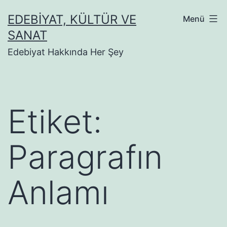
İçeriğe
EDEBIYAT, KÜLTÜR VE
Menü
geç
SANAT
Edebiyat Hakkında Her Şey
Etiket:
Paragrafın
Anlamı