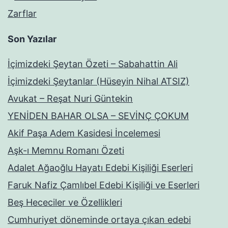
Zarflar
Son Yazılar
İçimizdeki Şeytan Özeti – Sabahattin Ali
İçimizdeki Şeytanlar (Hüseyin Nihal ATSIZ)
Avukat – Reşat Nuri Güntekin
YENİDEN BAHAR OLSA – SEVİNÇ ÇOKUM
Akif Paşa Adem Kasidesi İncelemesi
Aşk-ı Memnu Romanı Özeti
Adalet Ağaoğlu Hayatı Edebi Kişiliği Eserleri
Faruk Nafiz Çamlıbel Edebi Kişiliği ve Eserleri
Beş Hececiler ve Özellikleri
Cumhuriyet döneminde ortaya çıkan edebi