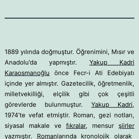
1889 yılında doğmuştur. Öğrenimini, Mısır ve
Anado­lu’da yapmıştır.
Yakup Kadri
Karaosmanoğlu
önce
Fecr-i Ati
Edebiyatı
içinde yer almıştır. Gazetecilik,
öğretmen
lik,
milletvekilliği, elçilik gibi çok çeşitli
görevlerde bulunmuştur.
Yakup Kadri
,
1974’te vefat etmiştir.
Roman
,
gezi
notları,
siyasal makale ve
fıkralar
, mensur
şiirler
yazmıştır.
Ro­man
larında kronolojik olarak