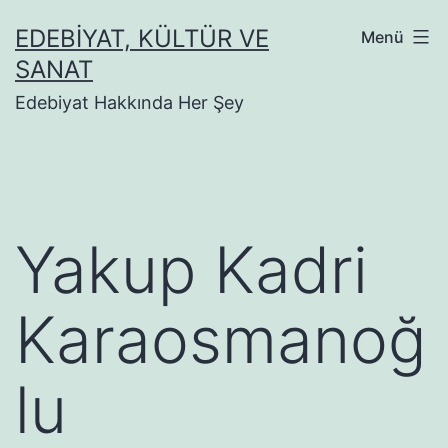
İçeriğe
EDEBIYAT, KÜLTÜR VE
Menü
geç
SANAT
Edebiyat Hakkında Her Şey
Yakup Kadri
Karaosmanoğ
lu