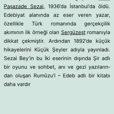
Paşazade Sezai
, 1936’da İstanbul’da öl­dü.
Edebiyat alanında az eser veren yazar,
özellikle Türk ro­manında gerçekçilik
akımının ilk örneği olan
Sergüzeşt
ro­manıyla
dikkat çekmiştir. Ardından 1892’de küçük
hikayele­r
ini Küçük Şeyler adıyla yayınladı.
Sezai Bey’in bu İki eseri­nin dışında Şir adlı
bir oyunu ve sohbet, anı ve gezi yazıların­
dan oluşan Rumûzu’l – Edeb adlı bir kitabı
daha vardır