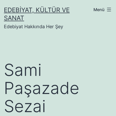
İçeriğe
EDEBIYAT, KÜLTÜR VE
Menü
geç
SANAT
Edebiyat Hakkında Her Şey
Sami
Paşazade
Sezai