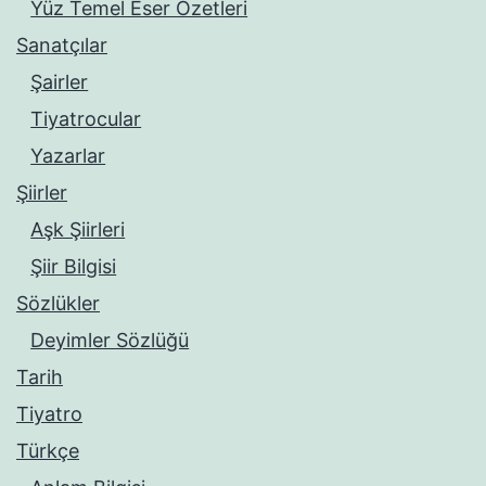
Yüz Temel Eser Özetleri
Sanatçılar
Şairler
Tiyatrocular
Yazarlar
Şiirler
Aşk Şiirleri
Şiir Bilgisi
Sözlükler
Deyimler Sözlüğü
Tarih
Tiyatro
Türkçe