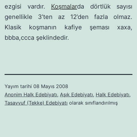
ezgisi vardır.
Koşmalar
da dörtlük sayısı
genellikle 3’ten az 12’den fazla olmaz.
Klasik koşmanın kafiye şeması xaxa,
bbba,ccca şeklindedir.
Yayım tarihi
08 Mayıs 2008
Anonim Halk Edebiyatı
,
Aşık Edebiyatı
,
Halk Edebiyatı
,
Tasavvuf (Tekke) Edebiyatı
olarak sınıflandırılmış