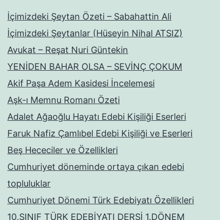
İçimizdeki Şeytan Özeti – Sabahattin Ali
İçimizdeki Şeytanlar (Hüseyin Nihal ATSIZ)
Avukat – Reşat Nuri Güntekin
YENİDEN BAHAR OLSA – SEVİNÇ ÇOKUM
Akif Paşa Adem Kasidesi İncelemesi
Aşk-ı Memnu Romanı Özeti
Adalet Ağaoğlu Hayatı Edebi Kişiliği Eserleri
Faruk Nafiz Çamlıbel Edebi Kişiliği ve Eserleri
Beş Hececiler ve Özellikleri
Cumhuriyet döneminde ortaya çıkan edebi
topluluklar
Cumhuriyet Dönemi Türk Edebiyatı Özellikleri
10.SINIF TÜRK EDEBİYATI DERSİ 1.DÖNEM