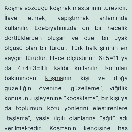
Koşma sözcüğü koşmak mastarının türevidir.
İlave etmek, yapıştırmak anlamında
kullanılır. Edebiyatımızda on bir hecelik
dörtlüklerden oluşan ve özel bir uyak
ölçüsü olan bir türdür. Türk halk şiirinin en
yaygın türüdür. Hece ölçüsünün 6+5=11 ya
da 4+4+3=ll’li kalıbı kullanılır. Ko­nuları
bakımından
koşma
nın kişi ve doğa
güzelliğini övenine “güzelleme”, yiğitlik
konusunu işleyenine “koçaklama”, bir kişi ya
da toplumun kötü yönlerini eleştirenlere
“taşlama”, yasla ilgili olanlarına “ağıt” adı
verilmektedir. Koşmanın ken­disine has