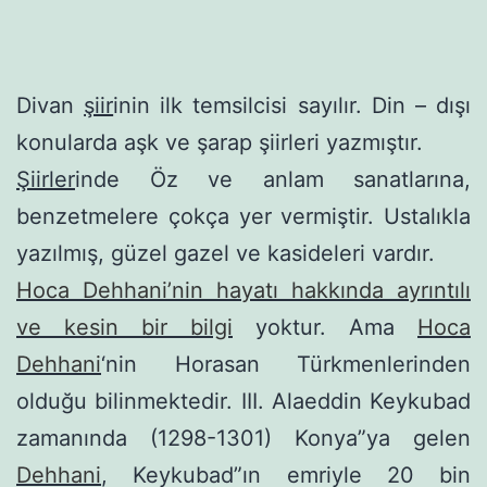
Divan
şiir
inin ilk temsilcisi sayılır. Din – dışı
ko­nularda aşk ve şarap şiirleri yazmıştır.
Şiirler
inde Öz ve anlam sanatlarına,
benzetmele­re çokça yer vermiştir. Ustalıkla
yazılmış, güzel gazel ve kasideleri vardır.
Hoca Dehhani’nin hayatı hakkında ayrıntılı
ve kesin bir bilgi
yoktur. Ama
Hoca
Dehhani
‘nin Horasan Türkmenlerinden
olduğu bilinmektedir. III. Alaeddin Keykubad
zamanında (1298-1301) Konya”ya gelen
Dehhani
, Keykubad”ın emriyle 20 bin