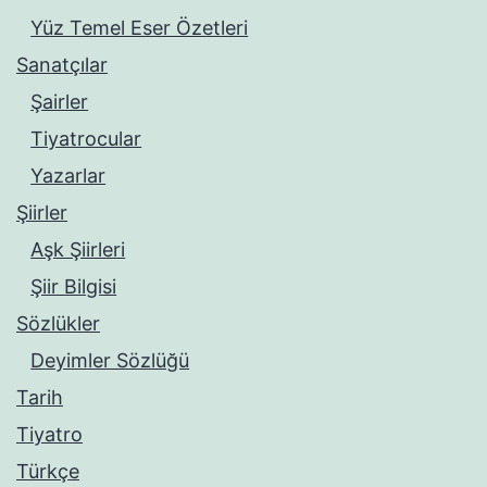
Yüz Temel Eser Özetleri
Sanatçılar
Şairler
Tiyatrocular
Yazarlar
Şiirler
Aşk Şiirleri
Şiir Bilgisi
Sözlükler
Deyimler Sözlüğü
Tarih
Tiyatro
Türkçe