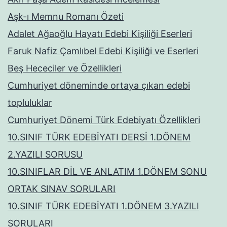
Aşk-ı Memnu Romanı Özeti
Adalet Ağaoğlu Hayatı Edebi Kişiliği Eserleri
Faruk Nafiz Çamlıbel Edebi Kişiliği ve Eserleri
Beş Hececiler ve Özellikleri
Cumhuriyet döneminde ortaya çıkan edebi
topluluklar
Cumhuriyet Dönemi Türk Edebiyatı Özellikleri
10.SINIF TÜRK EDEBİYATI DERSİ 1.DÖNEM
2.YAZILI SORUSU
10.SINIFLAR DİL VE ANLATIM 1.DÖNEM SONU
ORTAK SINAV SORULARI
10.SINIF TÜRK EDEBİYATI 1.DÖNEM 3.YAZILI
SORULARI