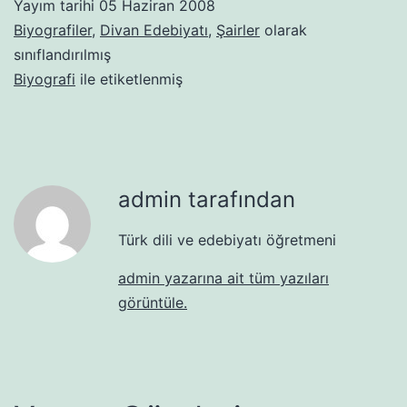
Yayım tarihi
05 Haziran 2008
Biyografiler
,
Divan Edebiyatı
,
Şairler
olarak
sınıflandırılmış
Biyografi
ile etiketlenmiş
admin tarafından
Türk dili ve edebiyatı öğretmeni
admin yazarına ait tüm yazıları
görüntüle.