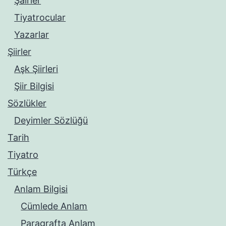
Şairler
Tiyatrocular
Yazarlar
Şiirler
Aşk Şiirleri
Şiir Bilgisi
Sözlükler
Deyimler Sözlüğü
Tarih
Tiyatro
Türkçe
Anlam Bilgisi
Cümlede Anlam
Paragrafta Anlam