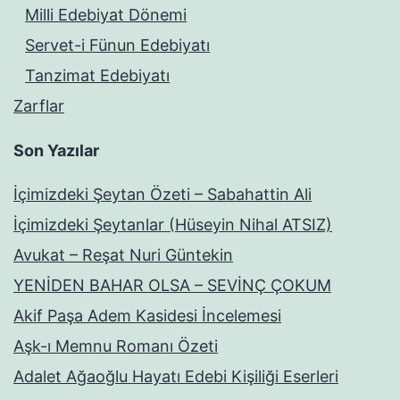
Milli Edebiyat Dönemi
Servet-i Fünun Edebiyatı
Tanzimat Edebiyatı
Zarflar
Son Yazılar
İçimizdeki Şeytan Özeti – Sabahattin Ali
İçimizdeki Şeytanlar (Hüseyin Nihal ATSIZ)
Avukat – Reşat Nuri Güntekin
YENİDEN BAHAR OLSA – SEVİNÇ ÇOKUM
Akif Paşa Adem Kasidesi İncelemesi
Aşk-ı Memnu Romanı Özeti
Adalet Ağaoğlu Hayatı Edebi Kişiliği Eserleri