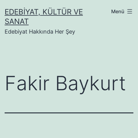
İçeriğe
EDEBIYAT, KÜLTÜR VE
Menü
geç
SANAT
Edebiyat Hakkında Her Şey
Fakir Baykurt