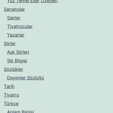
Yüz Temel Eser Özetleri
Sanatçılar
Şairler
Tiyatrocular
Yazarlar
Şiirler
Aşk Şiirleri
Şiir Bilgisi
Sözlükler
Deyimler Sözlüğü
Tarih
Tiyatro
Türkçe
Anlam Bilgisi