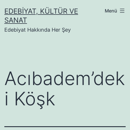
İçeriğe
EDEBIYAT, KÜLTÜR VE
Menü
geç
SANAT
Edebiyat Hakkında Her Şey
Acıbadem’dek
i Köşk