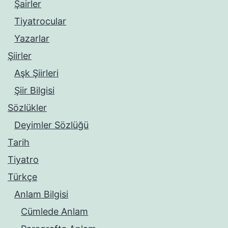
Şairler
Tiyatrocular
Yazarlar
Şiirler
Aşk Şiirleri
Şiir Bilgisi
Sözlükler
Deyimler Sözlüğü
Tarih
Tiyatro
Türkçe
Anlam Bilgisi
Cümlede Anlam