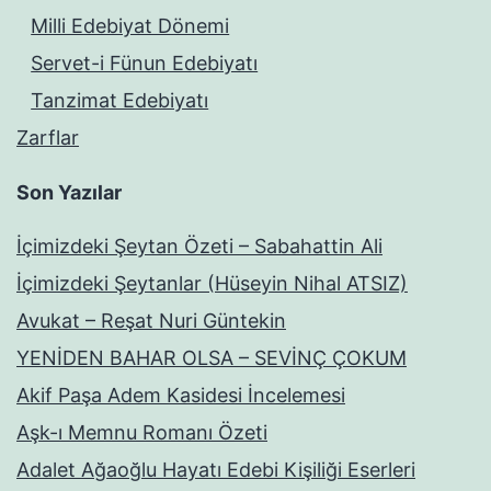
Milli Edebiyat Dönemi
Servet-i Fünun Edebiyatı
Tanzimat Edebiyatı
Zarflar
Son Yazılar
İçimizdeki Şeytan Özeti – Sabahattin Ali
İçimizdeki Şeytanlar (Hüseyin Nihal ATSIZ)
Avukat – Reşat Nuri Güntekin
YENİDEN BAHAR OLSA – SEVİNÇ ÇOKUM
Akif Paşa Adem Kasidesi İncelemesi
Aşk-ı Memnu Romanı Özeti
Adalet Ağaoğlu Hayatı Edebi Kişiliği Eserleri