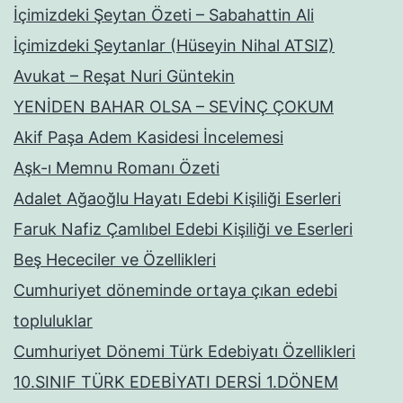
İçimizdeki Şeytan Özeti – Sabahattin Ali
İçimizdeki Şeytanlar (Hüseyin Nihal ATSIZ)
Avukat – Reşat Nuri Güntekin
YENİDEN BAHAR OLSA – SEVİNÇ ÇOKUM
Akif Paşa Adem Kasidesi İncelemesi
Aşk-ı Memnu Romanı Özeti
Adalet Ağaoğlu Hayatı Edebi Kişiliği Eserleri
Faruk Nafiz Çamlıbel Edebi Kişiliği ve Eserleri
Beş Hececiler ve Özellikleri
Cumhuriyet döneminde ortaya çıkan edebi
topluluklar
Cumhuriyet Dönemi Türk Edebiyatı Özellikleri
10.SINIF TÜRK EDEBİYATI DERSİ 1.DÖNEM