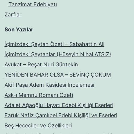
Tanzimat Edebiyatı
Zarflar
Son Yazılar
İçimizdeki Şeytan Özeti – Sabahattin Ali
İçimizdeki Şeytanlar (Hüseyin Nihal ATSIZ)
Avukat – Reşat Nuri Güntekin
YENİDEN BAHAR OLSA – SEVİNÇ ÇOKUM
Akif Paşa Adem Kasidesi İncelemesi
Aşk-ı Memnu Romanı Özeti
Adalet Ağaoğlu Hayatı Edebi Kişiliği Eserleri
Faruk Nafiz Çamlıbel Edebi Kişiliği ve Eserleri
Beş Hececiler ve Özellikleri