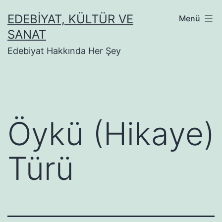
İçeriğe
EDEBIYAT, KÜLTÜR VE
Menü
geç
SANAT
Edebiyat Hakkında Her Şey
Öykü (Hikaye)
Türü