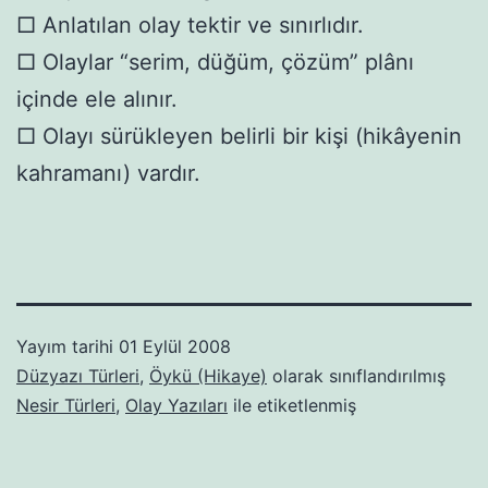
□ Anlatılan olay tektir ve sınırlıdır.
□ Olaylar “serim, düğüm, çözüm” plânı
içinde ele alınır.
□ Olayı sürükleyen belirli bir kişi (hikâyenin
kahramanı) vardır.
Yayım tarihi
01 Eylül 2008
Düzyazı Türleri
,
Öykü (Hikaye)
olarak sınıflandırılmış
Nesir Türleri
,
Olay Yazıları
ile etiketlenmiş