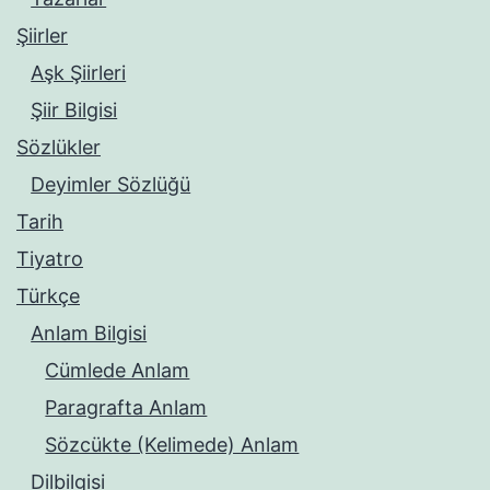
Şiirler
Aşk Şiirleri
Şiir Bilgisi
Sözlükler
Deyimler Sözlüğü
Tarih
Tiyatro
Türkçe
Anlam Bilgisi
Cümlede Anlam
Paragrafta Anlam
Sözcükte (Kelimede) Anlam
Dilbilgisi