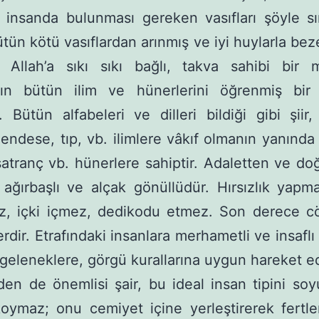
r insanda bulunması gereken vasıfları şöyle sı
ütün kötü vasıflardan arınmış ve iyi huy­larla bez
. Allah’a sıkı sıkı bağlı, takva sahi­bi bir 
ın bütün ilim ve hünerlerini öğren­miş bir
. Bütün alfabeleri ve dilleri bildiği gi­bi şiir,
endese, tıp, vb. ilimlere vâkıf olmanın yanında
 satranç vb. hünerlere sahiptir. Ada­letten ve do
ağırbaşlı ve alçak gönüllüdür. Hırsızlık yapm
z, içki içmez, dedikodu et­mez. Son derece c
erdir. Etrafındaki insanla­ra merhametli ve insaflı
geleneklere, görgü kurallarına uygun hareket e
en de önemlisi şair, bu ideal insan tipini soy
oymaz; onu cemiyet içine yerleştirerek fertle­