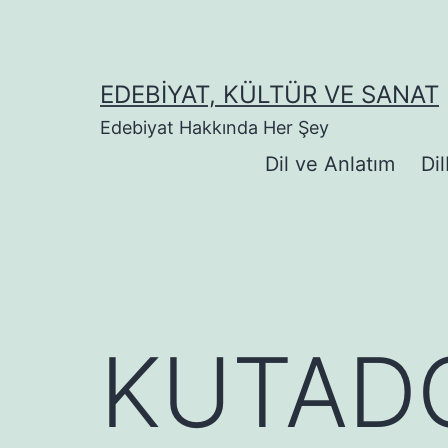
İçeriğe
geç
EDEBIYAT, KÜLTÜR VE SANAT
Edebiyat Hakkında Her Şey
Dil ve Anlatım
Dil
KUTADG