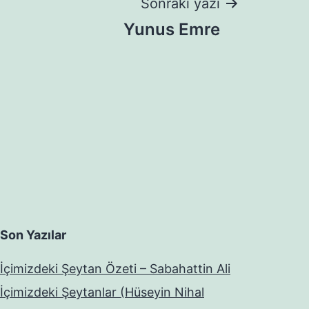
Sonraki yazı
Yunus Emre
Son Yazılar
İçimizdeki Şeytan Özeti – Sabahattin Ali
İçimizdeki Şeytanlar (Hüseyin Nihal