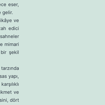
ece eser,
 gelir.
i­kâye ve
zah edici
 sahneler
ve mimari
bir şekil
tar­zında
sas yapı,
arşılıklı
hikmet ve
ini, dört