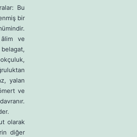
ralar: Bu
enmiş bir
mümindir.
 âlim ve
 belagat,
 okçuluk,
ğruluktan
az, yalan
ömert ve
 davranır.
der.
ut olarak
rin diğer