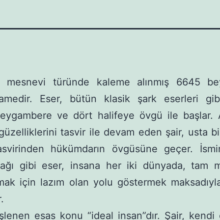
 mesnevi türünde kaleme alınmış 6645 beyi
amedir. Eser, bütün klasik şark eserleri gib
eygambere ve dört halifeye övgü ile başlar. 
güzelliklerini tasvir ile devam eden şair, usta bi
asvirinden hükümdarın övgüsüne geçer. İsm
cağı gibi eser, insana her iki dünyada, tam 
lmak için lazım olan yolu göstermek maksadıyl
.
şlenen esas konu “ideal insan”dır. Şair, kendi