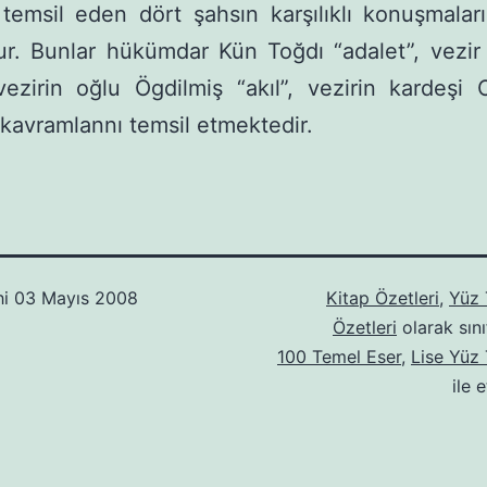
temsil eden dört şahsın karşılıklı konuşmalar
r. Bunlar hükümdar Kün Toğdı “adalet”, vezir
vezirin oğlu Ögdilmiş “akıl”, vezirin kardeşi
 kavramlannı tem­sil etmektedir.
hi
03 Mayıs 2008
Kitap Özetleri
,
Yüz 
Özetleri
olarak sını
100 Temel Eser
,
Lise Yüz
ile 