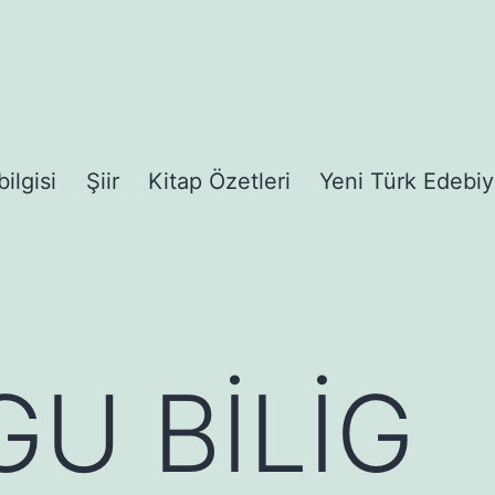
bilgisi
Şiir
Kitap Özetleri
Yeni Türk Edebiy
U BİLİG