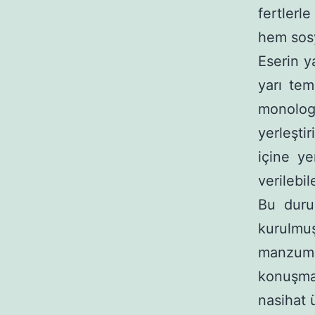
fertlerl
hem sosyo
Eserin y
yarı tem
monologl
yerleşti
içine ye
verilebi
Bu durum
kurulmuş
manzum h
konuşmal
nasihat 