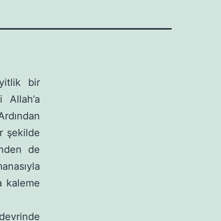
tlik bir
i Allah’a
Ardından
r şekilde
inden de
manasıyla
a kaleme
 devrinde