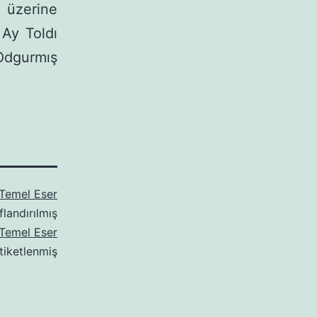
ı üzerine
 Ay Toldı
 Odgurmış
Temel Eser
flandırılmış
 Temel Eser
etiketlenmiş