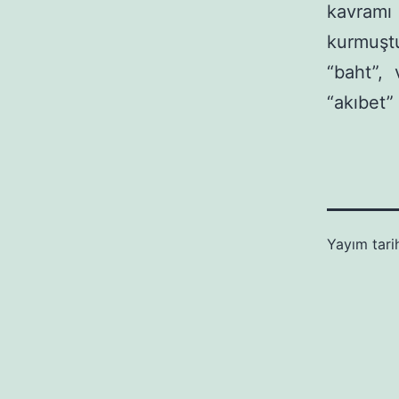
kavramı 
kurmuştu
“baht”, 
“akıbet”
Yayım tari