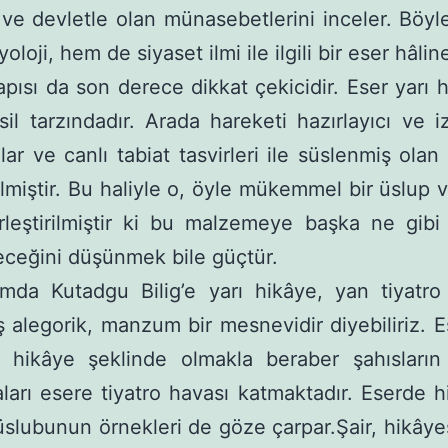
e ve devletle olan münasebetlerini inceler. Böy­l
loji, hem de siyaset ilmi ile ilgili bir eser hâline
apısı da son derece dikkat çekicidir. Eser yarı h
sil tarzındadır. Arada hareketi hazırlayıcı ve i
ar ve canlı tabiat tasvirleri ile süslenmiş olan
rilmiştir. Bu haliyle o, öyle mükemmel bir üslup 
rleştirilmiştir ki bu malzemeye başka ne gibi 
leceğini düşünmek bile güçtür.
da Kutadgu Bilig’e yarı hikâye, yan tiyatro 
 alegorik, manzum bir mesnevidir diyebiliriz. E
ikâye şeklinde olmakla beraber şahıs­ların k
arı esere tiyatro havası katmaktadır. Eserde 
üslubunun örnekleri de göze çarpar.Şair, hikâyes