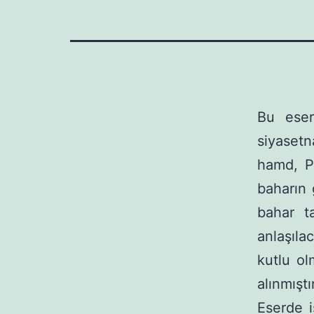
Bu eser
siyasetn
hamd, P
baharın 
bahar t
anlaşıla
kutlu o
alınmıştır
Eserde i