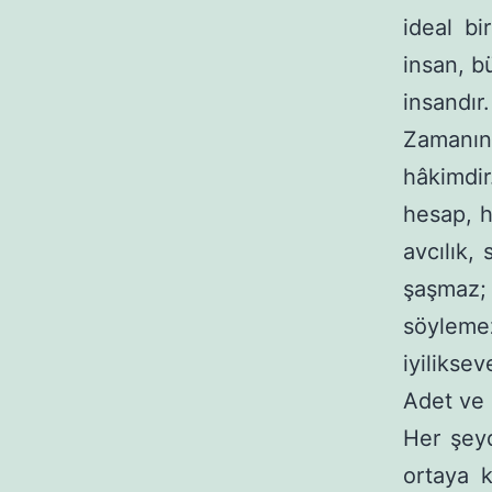
ideal bi
insan, b
insandır
Zamanın
hâkimdir
hesap, h
avcılık,
şaşmaz; 
söyleme
iyiliksev
Adet ve 
Her şeyd
ortaya k