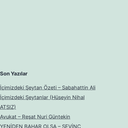
Son Yazılar
İçimizdeki Şeytan Özeti – Sabahattin Ali
İçimizdeki Şeytanlar (Hüseyin Nihal
ATSIZ)
Avukat – Reşat Nuri Güntekin
YENİDEN BAHAR OLSA – SEVİNÇ