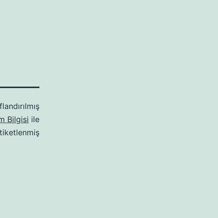
flandırılmış
m Bilgisi
ile
tiketlenmiş