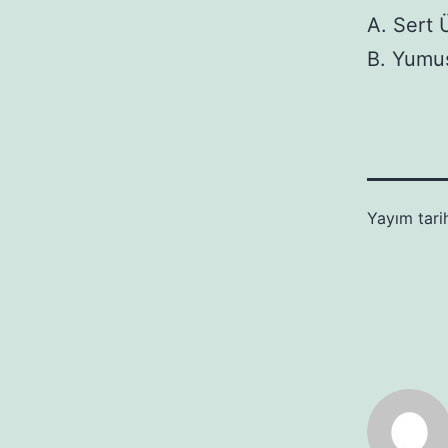
A. Sert 
B. Yumu
Yayım tari