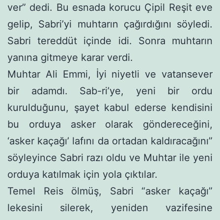
ver” dedi. Bu esnada korucu Çipil Reşit eve
gelip, Sabri’yi muhtarın çağırdığını söyledi.
Sabri tereddüt içinde idi. Sonra muhtarın
yanına gitmeye karar verdi.
Muhtar Ali Emmi, İyi niyetli ve vatansever
bir adamdı. Sab-ri’ye, yeni bir ordu
kurulduğunu, şayet kabul ederse kendisini
bu ordu­ya asker olarak göndereceğini,
‘asker kaçağı’ lafını da ortadan kaldıraca­ğını”
söyleyince Sabri razı oldu ve Muhtar ile yeni
orduya katıl­mak için yola çıktılar.
Temel Reis ölmüş, Sabri “asker kaçağı”
lekesini silerek, yeni­den vazifesine