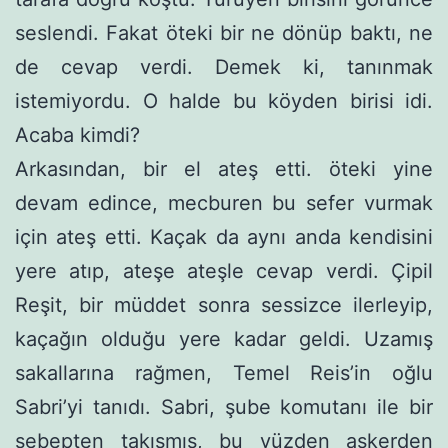
seslendi. Fakat öteki bir ne dönüp baktı, ne
de cevap verdi. De­mek ki, tanınmak
istemiyordu. O halde bu köyden birisi idi.
Aca­ba kimdi?
Arkasından, bir el ateş etti. öteki yine
devam edince, mecbu­ren bu sefer vurmak
için ateş etti. Kaçak da aynı anda kendisini
yere atıp, ateşe ateşle cevap verdi. Çipil
Reşit, bir müddet sonra sessizce ilerleyip,
kaçağın olduğu yere kadar geldi. Uzamış
sakal­larına rağmen, Temel Reis’in oğlu
Sabri’yi tanıdı. Sabri, şube ko­mutanı ile bir
sebepten takışmış, bu yüzden askerden