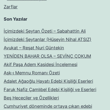
Zarflar
Son Yazılar
İçimizdeki Şeytan Özeti – Sabahattin Ali
İçimizdeki Şeytanlar (Hüseyin Nihal ATSIZ)
Avukat – Reşat Nuri Güntekin
YENİDEN BAHAR OLSA – SEVİNÇ ÇOKUM
Akif Paşa Adem Kasidesi İncelemesi
Aşk-ı Memnu Romanı Özeti
Adalet Ağaoğlu Hayatı Edebi Kişiliği Eserleri
Faruk Nafiz Çamlıbel Edebi Kişiliği ve Eserleri
Beş Hececiler ve Özellikleri
Cumhuriyet döneminde ortaya çıkan edebi