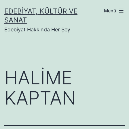
İçeriğe
EDEBIYAT, KÜLTÜR VE
Menü
geç
SANAT
Edebiyat Hakkında Her Şey
HALİME
KAPTAN