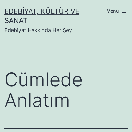
İçeriğe
EDEBIYAT, KÜLTÜR VE
Menü
geç
SANAT
Edebiyat Hakkında Her Şey
Cümlede
Anlatım