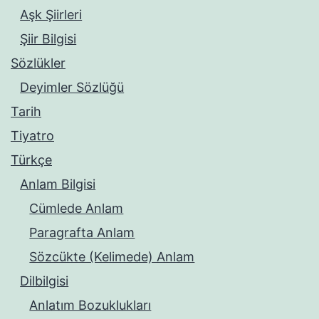
Aşk Şiirleri
Şiir Bilgisi
Sözlükler
Deyimler Sözlüğü
Tarih
Tiyatro
Türkçe
Anlam Bilgisi
Cümlede Anlam
Paragrafta Anlam
Sözcükte (Kelimede) Anlam
Dilbilgisi
Anlatım Bozuklukları