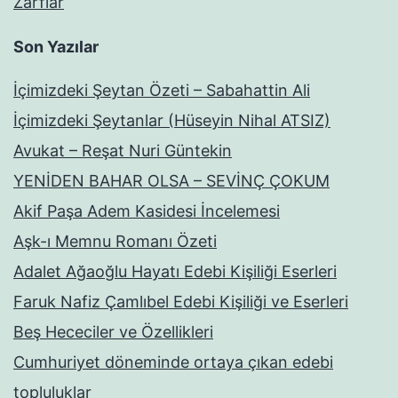
Zarflar
Son Yazılar
İçimizdeki Şeytan Özeti – Sabahattin Ali
İçimizdeki Şeytanlar (Hüseyin Nihal ATSIZ)
Avukat – Reşat Nuri Güntekin
YENİDEN BAHAR OLSA – SEVİNÇ ÇOKUM
Akif Paşa Adem Kasidesi İncelemesi
Aşk-ı Memnu Romanı Özeti
Adalet Ağaoğlu Hayatı Edebi Kişiliği Eserleri
Faruk Nafiz Çamlıbel Edebi Kişiliği ve Eserleri
Beş Hececiler ve Özellikleri
Cumhuriyet döneminde ortaya çıkan edebi
topluluklar