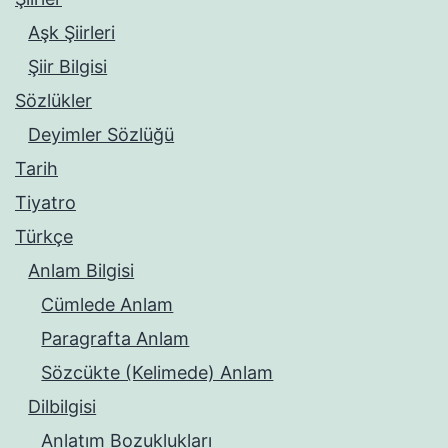
Aşk Şiirleri
Şiir Bilgisi
Sözlükler
Deyimler Sözlüğü
Tarih
Tiyatro
Türkçe
Anlam Bilgisi
Cümlede Anlam
Paragrafta Anlam
Sözcükte (Kelimede) Anlam
Dilbilgisi
Anlatım Bozuklukları