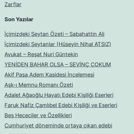
Zarflar
Son Yazılar
İçimizdeki Şeytan Özeti – Sabahattin Ali
İçimizdeki Şeytanlar (Hüseyin Nihal ATSIZ)
Avukat – Reşat Nuri Güntekin
YENİDEN BAHAR OLSA – SEVİNÇ ÇOKUM
Akif Paşa Adem Kasidesi İncelemesi
Aşk-ı Memnu Romanı Özeti
Adalet Ağaoğlu Hayatı Edebi Kişiliği Eserleri
Faruk Nafiz Çamlıbel Edebi Kişiliği ve Eserleri
Beş Hececiler ve Özellikleri
Cumhuriyet döneminde ortaya çıkan edebi