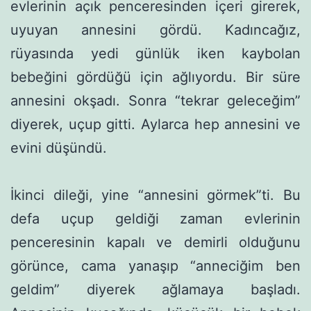
evlerinin açık penceresinden içeri girerek,
uyuyan annesini gördü. Kadın­cağız,
rüyasında yedi günlük iken kaybolan
bebeğini gördüğü için ağlıyordu. Bir süre
annesini okşadı. Sonra “tekrar geleceğim”
diyerek, uçup gitti. Aylarca hep annesini ve
evini düşündü.
İkinci dileği, yine “annesini görmek”ti. Bu
defa uçup geldiği zaman evlerinin
penceresinin kapalı ve demirli olduğunu
görün­ce, cama yanaşıp “anneciğim ben
geldim” diyerek ağlamaya başladı.