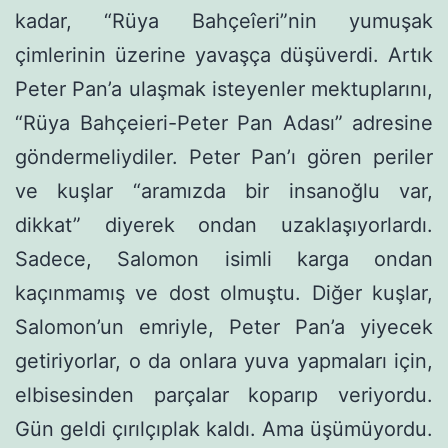
kadar, “Rüya Bahçeîeri”nin yumuşak
çimlerinin üze­rine yavaşça düşüverdi. Artık
Peter Pan’a ulaşmak isteyenler mektuplarını,
“Rüya Bahçeieri-Peter Pan Adası” adresine
gönder­meliydiler. Peter Pan’ı gören periler
ve kuşlar “aramızda bir insanoğlu var,
dikkat” diyerek ondan uzaklaşıyorlardı.
Sadece, Salomon isimli karga ondan
kaçınmamış ve dost olmuştu. Diğer kuşlar,
Salomon’un emriyle, Peter Pan’a yiyecek
getiriyorlar, o da onlara yuva yapmaları için,
elbisesinden parçalar koparıp veriyordu.
Gün geldi çırılçıplak kaldı. Ama üşümüyordu.