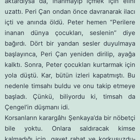
aktardıysa da, inanmayıp içmek için elini
uzattı. Peri Çan ondan önce davra­narak ilacı
içti ve anında öldü. Peter hemen “Perilere
inanan dünya çocukları, seslenin” diye
bağırdı. Dört bir yandan sesler duyulmaya
başlayınca, Peri Çan yeniden dirilip, ayağa
kalktı. Sonra, Peter çocukları kurtarmak için
yola düştü. Kar, bütün izleri kapatmıştı. Bu
nedenle timsahı buldu ve onu takip etmeye
başladı. Çünkü, biliyordu ki, timsah da
Çengel’in düşmanı idi.
Korsanların karargâhı Şenkaya’da bir nöbetçi
bile yoktu. On­lara saldıracak kimse
kalmadığı için, gayet rahat ve korkusuzdu­