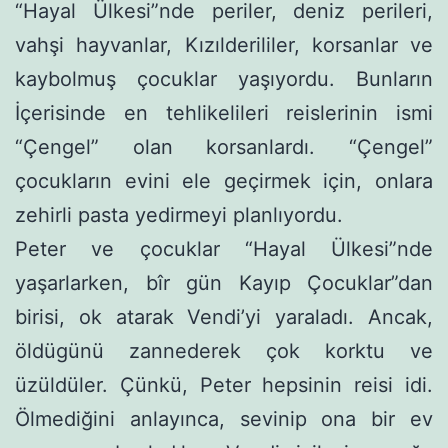
“Hayal Ülkesi”nde periler, deniz perileri,
vahşi hayvanlar, Kı­zılderililer, korsanlar ve
kaybolmuş çocuklar yaşıyordu. Bunların
İçerisinde en tehlikelileri reislerinin ismi
“Çengel” olan korsanlar­dı. “Çengel”
çocukların evini ele geçirmek için, onlara
zehirli pasta yedirmeyi planlıyordu.
Peter ve çocuklar “Hayal Ülkesi”nde
yaşarlarken, bîr gün Ka­yıp Çocuklar”dan
birisi, ok atarak Vendi’yi yaraladı. Ancak,
öldügünü zannederek çok korktu ve
üzüldüler. Çünkü, Peter hepsinin reisi idi.
Ölmediğini anlayınca, sevinip ona bir ev