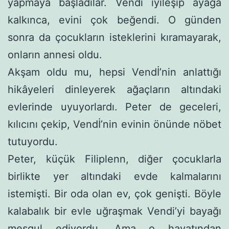
yapmaya başla­dılar. Vendi iyileşip ayağa
kalkınca, evini çok beğendi. O günden
sonra da çocukların isteklerini kıramayarak,
onların annesi oldu.
Akşam oldu mu, hepsi Vendİ’nin anlattığı
hikâyeleri dinleye­rek ağaçların altındaki
evlerinde uyuyorlardı. Peter de geceleri,
kılıcını çekip, Vendİ’nin evinin önünde nöbet
tutuyordu.
Peter, küçük Filiplenn, diğer çocuklarla
birlikte yer altındaki evde kalmalarını
istemişti. Bir oda olan ev, çok genişti. Böyle
ka­labalık bir evle uğraşmak Vendi’yi bayağı
meşgul ediyordu. Ama o hayatından