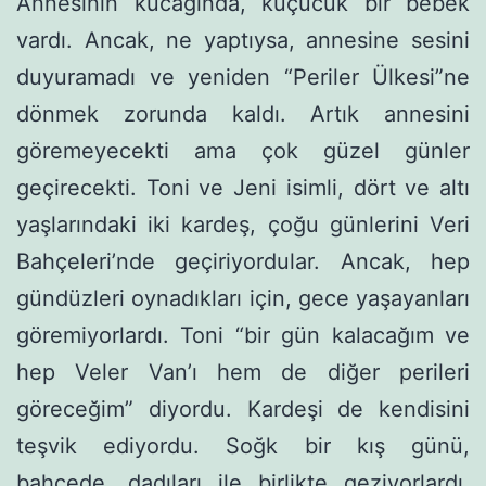
Annesinin kucağında, küçücük bir bebek
vardı. Ancak, ne yaptıy­sa, annesine sesini
duyuramadı ve yeniden “Periler Ülkesi”ne
dön­mek zorunda kaldı. Artık annesini
göremeyecekti ama çok güzel günler
geçirecekti. Toni ve Jeni isimli, dört ve altı
yaşlarındaki iki kardeş, çoğu günlerini Veri
Bahçeleri’nde geçiriyordular. Ancak, hep
gündüzleri oynadıkları için, gece yaşayanları
göremiyorlardı. Toni “bir gün kalacağım ve
hep Veler Van’ı hem de diğer perileri
göreceğim” diyordu. Kardeşi de kendisini
teşvik ediyordu. Soğk bir kış günü,
bahçede, dadıları ile birlikte geziyorlardı.