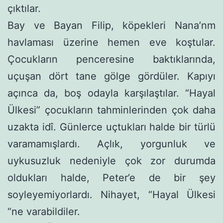
çıktılar.
Bay ve Bayan Filip, köpekleri Nana’nm
havlaması üzerine he­men eve koştular.
Çocukların penceresine baktıklarında,
uçuşan dört tane gölge gördüler. Kapıyı
açınca da, boş odayla karşılaştılar. “Hayal
Ülkesi” çocukların tahminlerinden çok daha
uzakta idî. Günlerce uçtukları halde bir türlü
varamamışlardı. Açlık, yorgunluk ve
uykusuzluk nedeniyle çok zor durumda
oldukları halde, Peter’e de bir şey
soyleyemiyorlardı. Nihayet, “Hayal Ülke­si
“ne varabildiler.