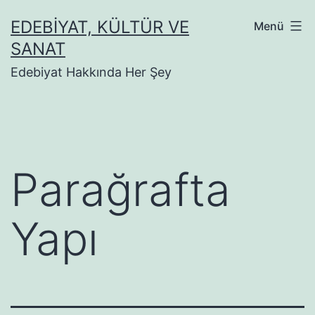
İçeriğe
EDEBIYAT, KÜLTÜR VE
Menü
geç
SANAT
Edebiyat Hakkında Her Şey
Parağrafta
Yapı