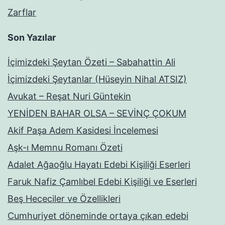
Zarflar
Son Yazılar
İçimizdeki Şeytan Özeti – Sabahattin Ali
İçimizdeki Şeytanlar (Hüseyin Nihal ATSIZ)
Avukat – Reşat Nuri Güntekin
YENİDEN BAHAR OLSA – SEVİNÇ ÇOKUM
Akif Paşa Adem Kasidesi İncelemesi
Aşk-ı Memnu Romanı Özeti
Adalet Ağaoğlu Hayatı Edebi Kişiliği Eserleri
Faruk Nafiz Çamlıbel Edebi Kişiliği ve Eserleri
Beş Hececiler ve Özellikleri
Cumhuriyet döneminde ortaya çıkan edebi