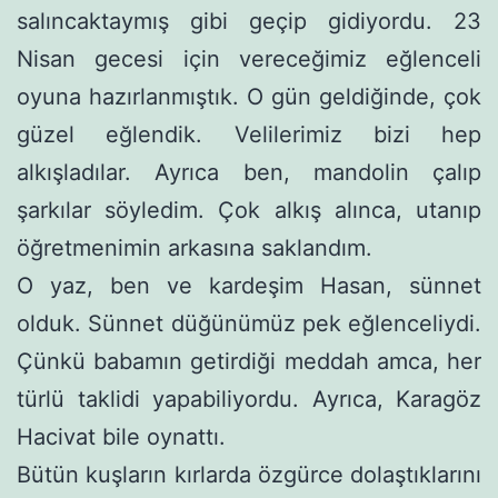
salıncaktaymış gibi geçip gidiyordu. 23
Nisan gecesi için vereceğimiz eğlenceli
oyuna hazırlanmıştık. O gün geldiğinde, çok
güzel eğlendik. Veli­lerimiz bizi hep
alkışladılar. Ayrıca ben, mandolin çalıp
şarkılar söyledim. Çok alkış alınca, utanıp
öğretmenimin arkasına saklan­dım.
O yaz, ben ve kardeşim Hasan, sünnet
olduk. Sünnet düğü­nümüz pek eğlenceliydi.
Çünkü babamın getirdiği meddah amca, her
türlü taklidi yapabiliyordu. Ayrıca, Karagöz
Hacivat bile oy­nattı.
Bütün kuşların kırlarda özgürce dolaştıklarını