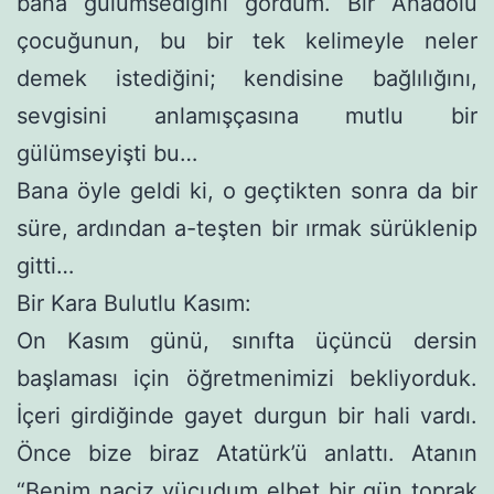
bana gülümsediğini gördüm. Bir Anadolu
çocuğunun, bu bir tek kelimeyle neler
demek istediğini; kendisine bağlılığını,
sevgisini anlamışçasına mutlu bir
gülümseyişti bu…
Bana öyle geldi ki, o geçtikten sonra da bir
süre, ardından a-teşten bir ırmak sürüklenip
gitti…
Bir Kara Bulutlu Kasım:
On Kasım günü, sınıfta üçüncü dersin
başlaması için öğret­menimizi bekliyorduk.
İçeri girdiğinde gayet durgun bir hali vardı.
Önce bize biraz Atatürk’ü anlattı. Atanın
“Benim naçiz vü­cudum elbet bir gün toprak