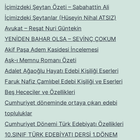
İçimizdeki Şeytan Özeti – Sabahattin Ali
İçimizdeki Şeytanlar (Hüseyin Nihal ATSIZ)
Avukat – Reşat Nuri Güntekin
YENİDEN BAHAR OLSA – SEVİNÇ ÇOKUM
Akif Paşa Adem Kasidesi İncelemesi
Aşk-ı Memnu Romanı Özeti
Adalet Ağaoğlu Hayatı Edebi Kişiliği Eserleri
Faruk Nafiz Çamlıbel Edebi Kişiliği ve Eserleri
Beş Hececiler ve Özellikleri
Cumhuriyet döneminde ortaya çıkan edebi
topluluklar
Cumhuriyet Dönemi Türk Edebiyatı Özellikleri
10.SINIF TÜRK EDEBİYATI DERSİ 1.DÖNEM