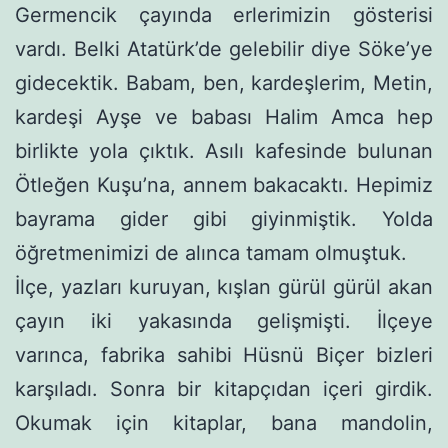
Germencik çayında erlerimizin gösterisi
vardı. Belki Ata­türk’de gelebilir diye Söke’ye
gidecektik. Babam, ben, kardeşle­rim, Metin,
kardeşi Ayşe ve babası Halim Amca hep
birlikte yola çıktık. Asılı kafesinde bulunan
Ötleğen Kuşu’na, annem bakacaktı. Hepimiz
bayrama gider gibi giyinmiştik. Yolda
öğretmenimizi de alınca tamam olmuştuk.
İlçe, yazları kuruyan, kışlan gürül gürül akan
çayın iki yaka­sında gelişmişti. İlçeye
varınca, fabrika sahibi Hüsnü Biçer bizleri
karşıladı. Sonra bir kitapçıdan içeri girdik.
Okumak için kitaplar, bana mandolin,