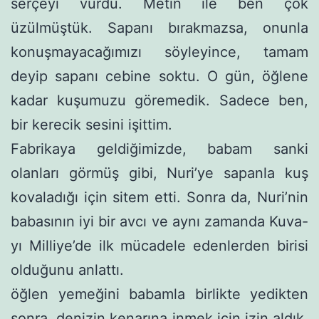
serçeyi vurdu. Metin ile ben çok
üzülmüştük. Sapanı bırakmazsa, onunla
konuşmayacağımızı söyleyince, tamam
deyip sapanı cebine soktu. O gün, öğlene
ka­dar kuşumuzu göremedik. Sadece ben,
bir kerecik sesini işittim.
Fabrikaya geldiğimizde, babam sanki
olanları görmüş gibi, Nuri’ye sapanla kuş
kovaladığı için sitem etti. Sonra da, Nuri’nin
babasının iyi bir avcı ve aynı zamanda Kuva-
yı Milliye’de ilk mücadele edenlerden birisi
olduğunu anlattı.
öğlen yemeğini babamla birlikte yedikten
sonra, denizin ke­narına inmek için izin aldık.