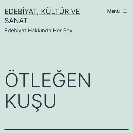
İçeriğe
EDEBIYAT, KÜLTÜR VE
Menü
geç
SANAT
Edebiyat Hakkında Her Şey
ÖTLEĞEN
KUŞU