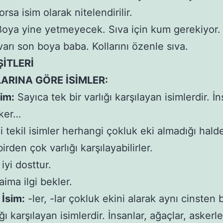
orsa isim olarak nitelendirilir.
oya yine yetmeyecek. Sıva için kum gerekiyor.
varı son boya baba. Kollarını özenle sıva.
ŞİTLERİ
LARINA GÖRE İSİMLER:
sim:
Sayıca tek bir varlığı karşılayan isimlerdir. İ
sker…
i tekil isimler herhangi çokluk eki almadığı hald
irden çok varlığı karşılayabilirler.
iyi dosttur.
ima ilgi bekler.
 İsim:
-ler, -lar çokluk ekini alarak aynı cinsten 
ğı karşılayan isimlerdir. İnsanlar, ağaçlar, askerl