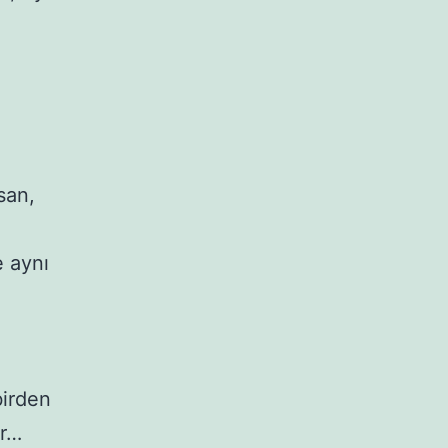
nsan,
e aynı
birden
er…