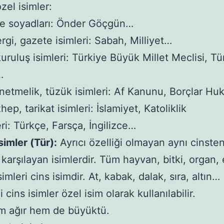
zel isimler:
ve soyadları: Önder Göçgün…
ergi, gazete isimleri: Sabah, Milliyet…
uruluş isimleri: Türkiye Büyük Millet Meclisi, Tür
…
netmelik, tüzük isimleri: Af Kanunu, Borçlar H
ep, tarikat isimleri: İslamiyet, Katoliklik
eri: Türkçe, Farsça, İngilizce…
simler (Tür):
Ayrıcı özelliği olmayan aynı cinste
ı karşılayan isimlerdir. Tüm hayvan, bitki, organ,
mleri cins isimdir. At, kabak, dalak, sıra, altın…
 cins isimler özel isim olarak kullanılabilir.
m ağır hem de büyüktü.