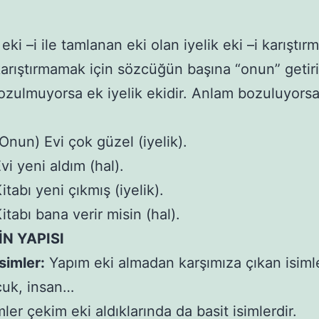
eki –i ile tamlanan eki olan iyelik eki –i karıştırm
karıştırmamak için sözcüğün başına “onun” getiril
zulmuyorsa ek iyelik ekidir. Anlam bozuluyorsa
Onun) Evi çok güzel (iyelik).
vi yeni aldım (hal).
tabı yeni çıkmış (iyelik).
itabı bana verir misin (hal).
İN YAPISI
İsimler:
Yapım eki almadan karşımıza çıkan isimle
cuk, insan…
mler çekim eki aldıklarında da basit isimlerdir.