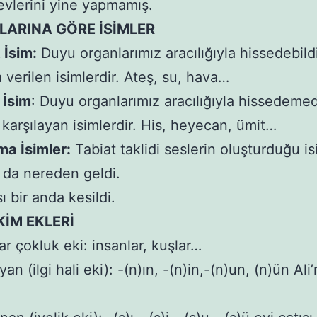
vlerini yine yapmamış.
LARINA GÖRE İSİMLER
 İsim:
Duyu organlarımız aracılığıyla hissedebild
a verilen isimlerdir. Ateş, su, hava…
 İsim
: Duyu organlarımız aracılığıyla hissedeme
ı karşılayan isimlerdir. His, heyecan, ümit…
ma İsimler:
Tabiat taklidi seslerin oluşturduğu is
ı da nereden geldi.
ısı bir anda kesildi.
KİM EKLERİ
-lar çokluk eki: insanlar, kuşlar…
an (ilgi hali eki): -(n)ın, -(n)in,-(n)un, (n)ün Ali