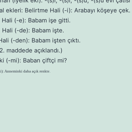
an (iyelik eki): -(s)ı, -(s)i, -(s)u, -(s)ü evi çatıs
al ekleri: Belirtme Hali (-i): Arabayı köşeye çek.
Hali (-e): Babam işe gitti.
Hali (-de): Babam işte.
Hali (-den): Babam işten çıktı.
i 2. maddede açıklandı.)
ki (-mi): Baban çiftçi mi?
ki): Anneminki daha açık renkte.