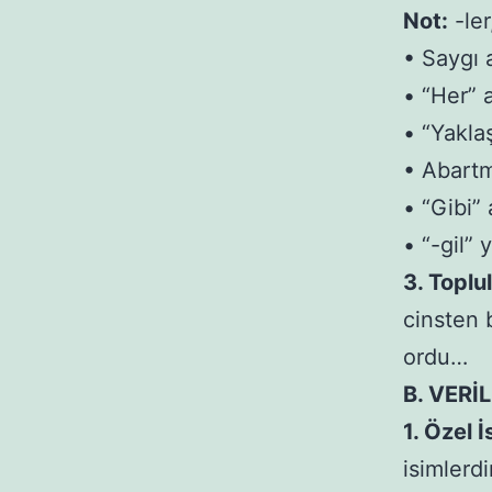
Not:
-ler
• Saygı 
• “Her” 
• “Yakla
• Abartm
• “Gibi”
• “-gil”
3. Toplu
cinsten 
ordu…
B. VERİ
1. Özel İ
isimlerdi