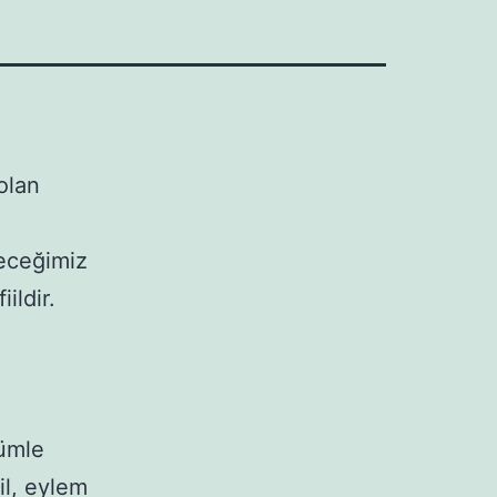
olan
eceğimiz
ildir.
ümle
il, eylem