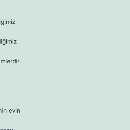
iğimiz
diğimiz
imlerdir.
’nin evin