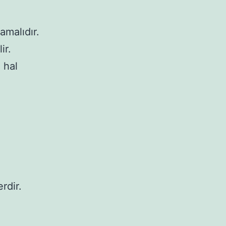
amalıdır.
ir.
 hal
rdir.