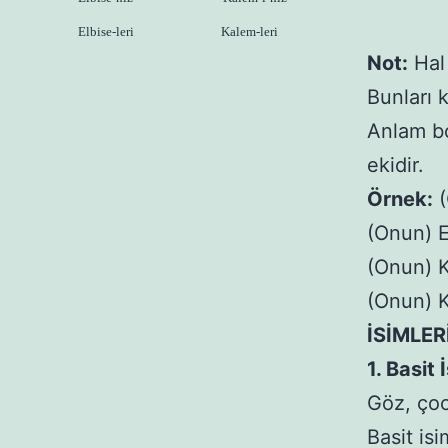
Elbise-leri
Kalem-leri
Not:
Hal 
Bunları 
Anlam bo
ekidir.
Örnek:
(
(Onun) E
(Onun) Ki
(Onun) K
İSİMLER
1. Basit 
Göz, ço
Basit isi