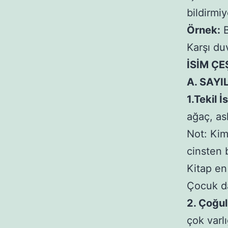
bildirmiy
Örnek:
B
Karşı du
İSİM ÇE
A. SAYI
1.Tekil İ
ağaç, a
Not: Kim
cinsten b
Kitap en 
Çocuk da
2. Çoğul
çok varlı