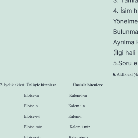
3. Tamlan
4. İsim h
Yönelme 
Bulunma 
Ayrılma 
(İlgi hal
5.Soru e
6.
Aitlik eki (-
7.
İyelik ekleri:
Ünlüyle bitenlere
Ünsüzle bitenlere
Elbise-m
Kalem-i-m
Elbise-n
Kalem-i-n
Elbise-s-i
Kalem-i
Elbise-miz
Kalem-i-miz
Elbise-niz
Kalem-i-niz