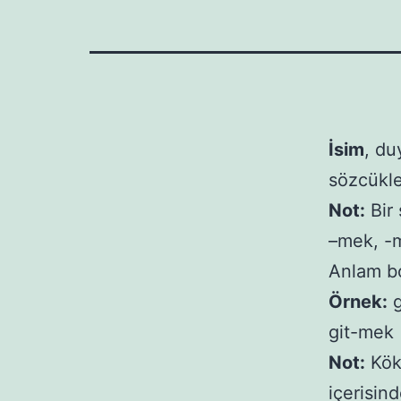
İsim
, du
sözcükle
Not:
Bir 
–mek, -m
Anlam bo
Örnek:
g
git-mek 
Not:
Kök
içerisind