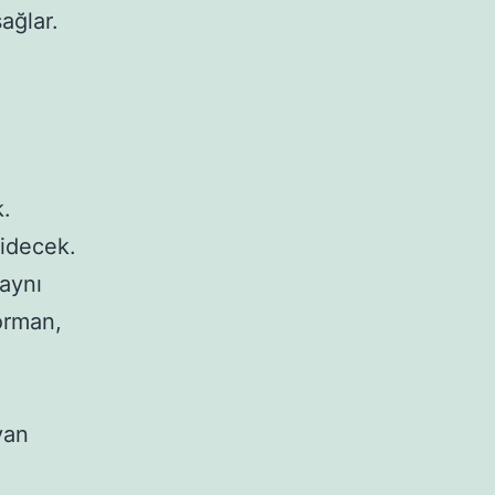
ağlar.
k.
gidecek.
aynı
 orman,
ayan