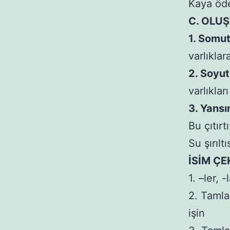
Kaya öde
C. OLUŞ
1. Somut
varlıklar
2. Soyut
varlıklar
3. Yansı
Bu çıtırt
Su şırılt
İSİM ÇE
1. –ler, 
2. Tamlay
işin