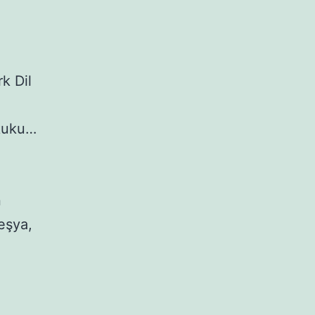
k Dil
ukuku…
n
 eşya,