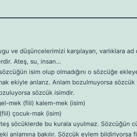
ygu ve düşüncelerimizi karşılayan, varlıklara ad 
rdir. Ateş, su, insan…
sözcüğün isim olup olmadığını o sözcüğe ekley
ak ekiyle anlarız. Anlam bozulmuyorsa sözcük fi
zuluyorsa sözcük isimdir.
el-mek (fiil) kalem-mek (isim)
(fiil) çocuk-mak (isim)
teş söcüklerde bu kurala uyulmaz. Sözcüğün c
eki anlamına bakılır. Sözcük eylem bildiriyorsa fi