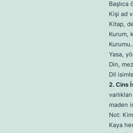
Başlıca ö
Kişi ad 
Kitap, d
Kurum, k
Kurumu
Yasa, yö
Din, mezh
Dil isiml
2. Cins İ
varlıklar
maden isi
Not: Kimi
Kaya he