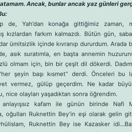
latamam. Ancak, bunlar ancak yaz günleri gerç
Bu:
ip de, Yah’dan konağa gittiğimiz zaman, m
ış kızlardan farkım kalmazdı. Bütün gün, sab
ar ümitsizlik içinde kıvranıp dururdum. Arada bir
de, asık suratımla, en başta annemin huzurunu
zlü olmam için, bin bir çeşit dil dökerdi. Dadım
 “her şeyin başı kısmet” derdi. Önceleri bu l
yet vermez, gülüp geçerdim. Ne kadar büyük
, nice olayları yaşadıktan sonra öğrendim.
 anlayışsız kafam ile günün birinde Nafi Mo
, oğulları Ruknettin Bey’in eşi olarak gelin git
hülislam, Ruknettin Bey ise Kazasker idi…Ba