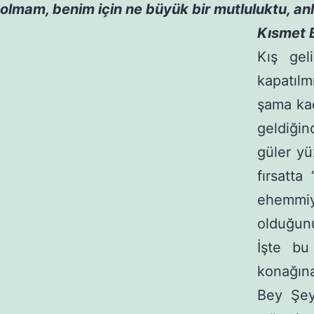
olmam, benim için ne büyük bir mutluluktu, an
Kısmet 
Kış gel
kapatılm
şama kad
geldiğin
güler yü
fırsatta
ehem­mi
olduğunu
İşte bu
konağına
Bey Şey