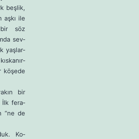
 beş­lik,
 aşkı ile
bir söz
mda sev­
k yaşlar­
kıskanır­
ir köşede
akın bir
İlk fera­
in “ne de
duk. Ko­