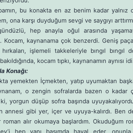
enziyordu.
bamın, bu konakta en az benim kadar yalnız o
m, ona karşı duyduğum sevgi ve saygıyı arttırmı
gündüzlü, hep anayla oğul arasında yaşam
 Kocam, kaynanama çok benzerdi. Geniş paçal
 hırkaları, işlemeli takkeleriyle bıngıl bıngıl d
bakıldığında, kocam tıpkı, kaynanamın aynısı idi
la Konağı:
kta yemekten İçmekten, yatıp uyumaktan başka
ynanam, o zengin sofralarda bazen o kadar ç
 ki, yorgun düşüp sofra başında uyuyakalıyor
 annesi gibi yer, içer ve uyuya-kalırdı. Ben
ir roman alır okumaya başlardım. Okuduğum ro
ey’i hep yanı başımda hayal eder, onunla