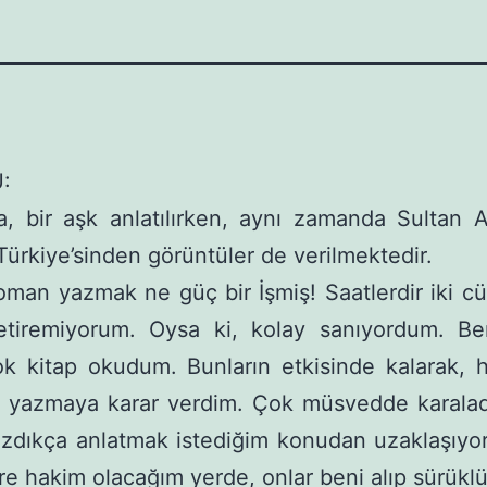
:
 bir aşk anlatılırken, aynı zamanda Sul­tan 
ürkiye’sinden görüntüler de verilmektedir.
man yazmak ne güç bir İşmiş! Saatlerdir iki cü
etiremiyorum. Oysa ki, kolay sanıyordum. Be
k kitap okudum. Bunların etkisinde kalarak, 
ı yazmaya karar verdim. Çok müsvedde karalad
azdıkça anlatmak istediğim konudan uzaklaşıy
re hakim olacağım yerde, onlar beni alıp sürüklü