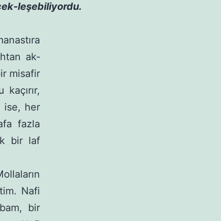
ek-leşebiliyordu.
anastıra
ahtan ak­
 misa­fir
 kaçırır,
 ise, her
afa fazla
 bir laf
llaların
tim. Nafi
bam, bir