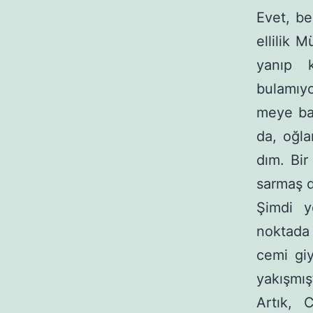
Evet, be
ellilik 
yanıp 
bulamıy
meye baş
da, oğla
dım. Bir
sarmaş d
Şimdi y
noktada 
cemi giy
yakışmış
Artık, 