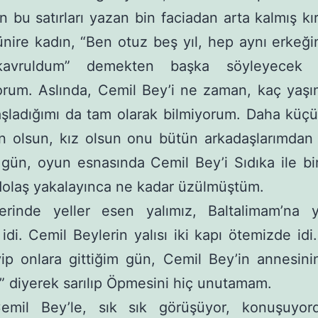
n bu satırları yazan bin faciadan arta kalmış kırk
Münire kadın, “Ben otuz beş yıl, hep aynı erkeğin
kavruldum” demekten başka söyleyecek 
orum. Aslında, Cemil Bey’i ne zaman, kaç yaşı
ladığımı da tam olarak bilmiyorum. Daha küçü
n olsun, kız olsun onu bütün arkadaşlarımdan 
 gün, oyun esnasında Cemil Bey’i Sıdıka ile b
olaş yakalayınca ne kadar üzülmüştüm.
erinde yeller esen yalımız, Baltalimam’na y
idi. Cemil Beylerin yalısı iki kapı ötemizde idi. 
ip onlara gittiğim gün, Cemil Bey’in annesin
” diyerek sarılıp Öpmesini hiç unutamam.
Cemil Bey’le, sık sık görüşüyor, konuşuyor