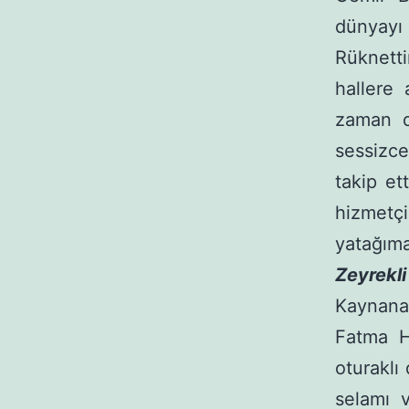
dünyayı 
Rüknetti
hallere 
zaman d
sessizce
takip et
hizmetçi
yatağıma
Zeyrekl
Kaynanam
Fatma H
oturaklı
selamı v