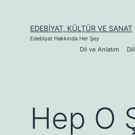
İçeriğe
geç
EDEBIYAT, KÜLTÜR VE SANAT
Edebiyat Hakkında Her Şey
Dil ve Anlatım
Dil
Hep O Ş