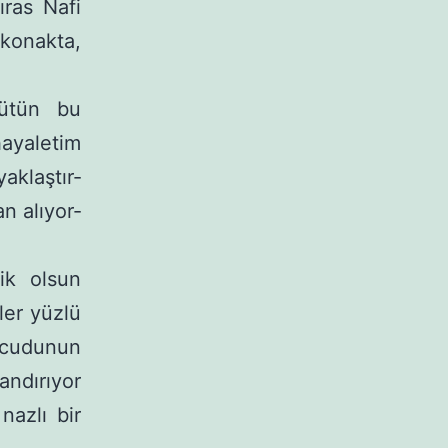
ıras Nafi
konakta,
bütün bu
hayaletim
aklaştır­
n alıyor­
ik olsun
er yüzlü
ücudu­nun
andırıyor
nazlı bir