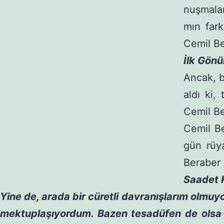
nuşmalar
mın far
Cemil B
İlk Gönü
Ancak, b
aldı ki,
Cemil Be
Cemil Be
gün rüy
Beraber s
Saadet Kı
Yine de, arada bir cüretli davranışlarım olmuyo
mektuplaşıyordum. Bazen tesadüfen de olsa b