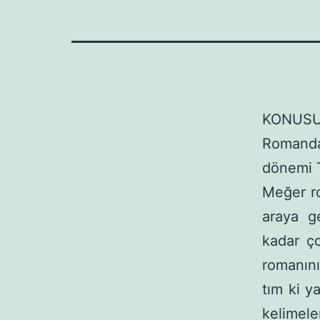
KONUSU
Romanda,
dönemi T
Meğer ro
araya g
kadar ço
romanın
tım ki y
kelimele