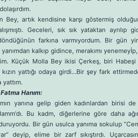
dolaşırdım.
n Bey, artık kendisine karşı göstermiş olduğ
alışmıştı. Geceleri, sık sık yataktan ayrılıp gi
öndüğünün farkına varmıyordum. Bir gün yi
 yanımdan kalkıp gidince, merakımı yenemeyİp
tim. Küçük Molla Bey ikisi Çerkeş, biri Habeş
 kızın yattığı odaya girdi…Bir şey fark ettirmed
 yattım.
i Fatma Hanım:
ın yanına gelip giden kadınlardan birisi de 
amm’dı. Bu kadm, diğerlerine göre daha ağır
 duruyordu. Bir gün usulca yanıma sokulup “Cem
ar” deyip, elime bir zarf sıkıştırdı. Uçarcasın