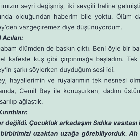
ımızın seyri değişmiş, iki sevgili haline gelmişt
kında olduğundan haberim bile yoktu. Ölüm da
ey’den vazgeçiremez diye düşünüyordum.
l Acılan:
abam ölümden de baskın çıktı. Beni öyle bir bas
 tel kafeste kuş gibi çırpınmağa başladım. Tek t
y’in şarkı söylerken duyduğum sesi idi.
y, hayallerimin ve rüyalarımın tek nesnesi olm
amda, Cemil Bey ile konuşurken, dadım üstüm
arılıp ağlaştık.
rıntıları:
r değildi. Ço­cukluk arkadaşım Sıdıka vasıtası 
irbirimizi uzaktan uzağa görebiliyorduk. Ah