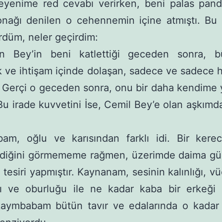
teyenime red cevabı verirken, beni palas pand
onağı denilen o cehennemin içine atmıştı. Bu 
rdüm, neler geçirdim:
in Bey’in beni katlettiği geceden sonra, 
k ve ihtişam içinde dolaşan, sadece ve sadece 
. Gerçi o geceden sonra, onu bir daha kendime y
u irade kuvvetini İse, Cemil Bey’e olan aşkımda
am, oğlu ve karısından farklı idi. Bir kerec
diğini görmememe rağmen, üzerimde daima gül
 tesiri yapmıştır. Kaynanam, sesinin kalınlığı, v
ğı ve oburluğu ile ne kadar kaba bir erkeği 
kaymbabam bütün tavır ve edalarında o kadar 