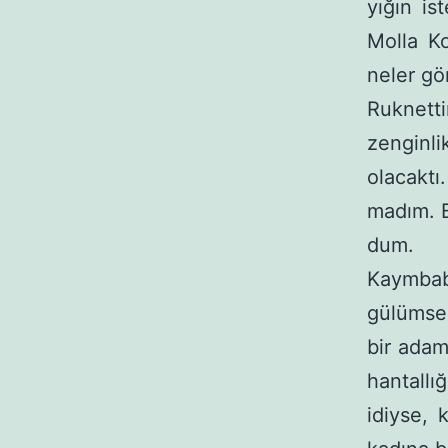
yığın is
Molla K
neler gö
Ruknett
zenginli
olacaktı
madım. B
dum.
Kaymbab
gülümse
bir adam
hantallı
idiyse, 