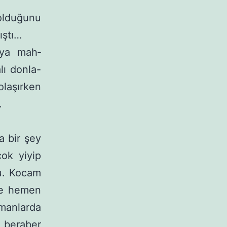
ldu­ğunu
ş­tı…
aya mah­
ı donla-
olaşırken
.
 bir şey
ok yiyip
du. Kocam
 de hemen
manlarda
 beraber