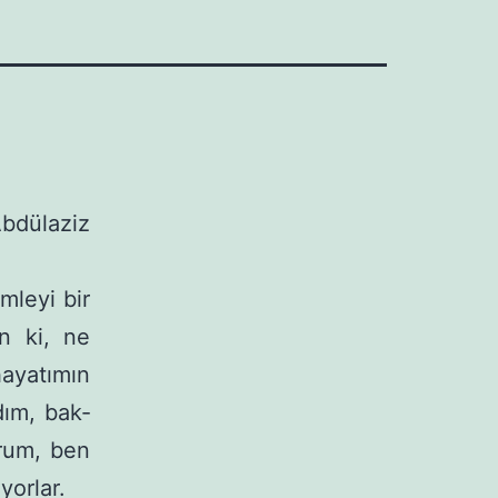
Abdülaziz
mleyi bir
n ki, ne
hayatımın
ım, bak­
orum, ben
yorlar.