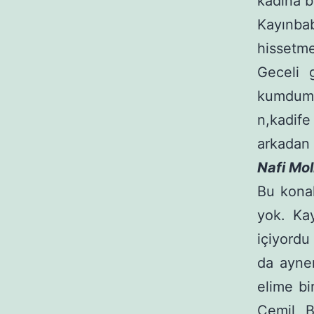
kadına b
Kayınba
hissetme
Geceli 
kumdum.
n,kadife
arkadan 
Nafi Mol
Bu kona
yok. Ka
içiyordu
da aynen
elime b
Cemil B