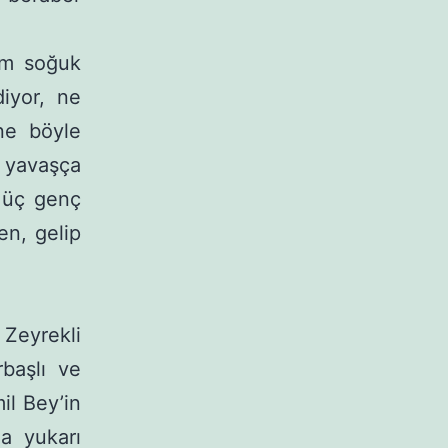
um so­ğuk
diyor, ne
ne böyle
, yavaşça
i üç genç
en, gelip
Zey­rekli
başlı ve
il Bey’in
a yu­karı