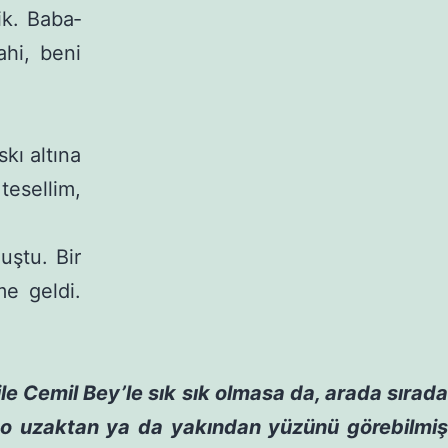
ik. Baba­
hi, beni
kı altına
esel­lim,
uştu. Bir
e geldi.
ile Cemil Bey’le sık sık olmasa da, arada sırada
 o uzaktan ya da yakından yüzünü görebilmiş