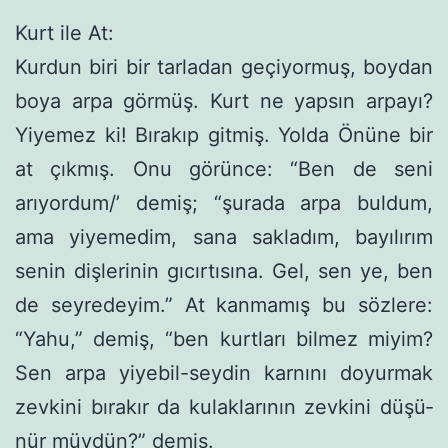
Kurt ile At:
Kurdun biri bir tarladan geçiyormuş, boydan
boya arpa görmüş. Kurt ne yapsın arpayı?
Yiyemez ki! Bırakıp gitmiş. Yolda Önüne bir
at çıkmış. Onu görünce: “Ben de seni
arıyordum/’ demiş; “şurada arpa buldum,
ama yiyemedim, sana sakladım, bayılırım
senin dişlerinin gıcırtısına. Gel, sen ye, ben
de seyredeyim.” At kanmamış bu sözlere:
“Yahu,” demiş, “ben kurtları bilmez miyim?
Sen arpa yiyebil-seydin karnını doyurmak
zevkini bırakır da kulaklarının zevkini düşü­
nür müydün?” demiş.