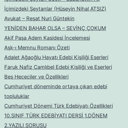
İçimizdeki Şeytanlar (Hüseyin Nihal ATSIZ)
Avukat – Reşat Nuri Güntekin
YENİDEN BAHAR OLSA – SEVİNÇ ÇOKUM
Akif Paşa Adem Kasidesi İncelemesi
Aşk-ı Memnu Romanı Özeti
Adalet Ağaoğlu Hayatı Edebi Kişiliği Eserleri
Faruk Nafiz Çamlıbel Edebi Kişiliği ve Eserleri
Beş Hececiler ve Özellikleri
Cumhuriyet döneminde ortaya çıkan edebi
topluluklar
Cumhuriyet Dönemi Türk Edebiyatı Özellikleri
10.SINIF TÜRK EDEBİYATI DERSİ 1.DÖNEM
2.YAZILI SORUSU