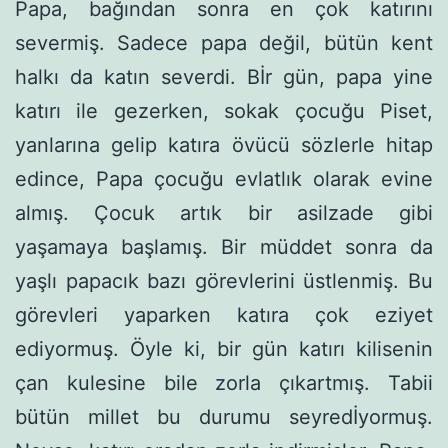
Papa, bağından sonra en çok katırını
severmiş. Sadece papa değil, bütün kent
halkı da katın severdi. Bİr gün, papa yine
katırı ile gezerken, sokak çocuğu Piset,
yanlarına gelip katıra övücü sözlerle hitap
edince, Papa çocuğu evlatlık olarak evine
almış. Çocuk artık bir asilzade gibi
yaşamaya başlamış. Bir müddet son­ra da
yaşlı papacık bazı görevlerini üstlenmiş. Bu
görevleri ya­parken katıra çok eziyet
ediyormuş. Öyle ki, bir gün katırı kilise­nin
çan kulesine bile zorla çıkartmış. Tabii
bütün millet bu duru­mu seyredİyormuş.