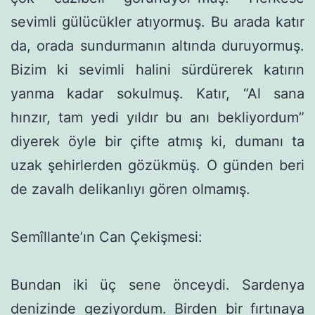
sevimli gülücükler atıyormuş. Bu arada katır
da, orada sundurmanın altında duruyormuş.
Bizim ki sevimli halini sürdürerek katırın
yanma kadar sokulmuş. Katır, “Al sana
hınzır, tam yedi yıldır bu anı bekliyordum”
diyerek öyle bir çifte atmış ki, dumanı ta
uzak şehirlerden gözükmüş. O günden beri
de zavalh delikanlıyı gören olmamış.
Semîllante’ın Can Çekişmesi:
Bundan iki üç sene önceydi. Sardenya
denizinde geziyordum. Birden bir fırtınaya