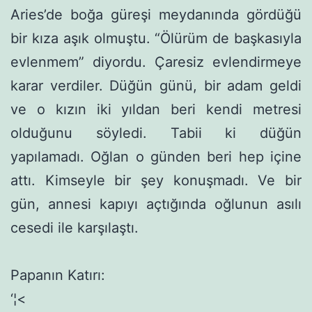
Aries’de boğa güre­şi meydanında gördüğü
bir kıza aşık olmuştu. “Ölürüm de başka­sıyla
evlenmem” diyordu. Çaresiz evlendirmeye
karar verdiler. Düğün günü, bir adam geldi
ve o kızın iki yıldan beri kendi met­resi
olduğunu söyledi. Tabii ki düğün
yapılamadı. Oğlan o gün­den beri hep içine
attı. Kimseyle bir şey konuşmadı. Ve bir
gün, annesi kapıyı açtığında oğlunun asılı
cesedi ile karşılaştı.
Papanın Katırı:
‘¦<