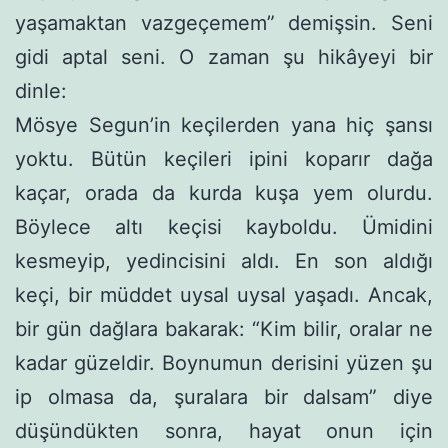
yaşamaktan vazgeçemem” demişsin. Seni
gidi aptal seni. O zaman şu hikâyeyi bir
dinle:
Mösye Segun’in keçilerden yana hiç şansı
yoktu. Bütün keçi­leri ipini koparır dağa
kaçar, orada da kurda kuşa yem olurdu.
Böylece altı keçisi kayboldu. Ümidini
kesmeyip, yedincisini aldı. En son aldığı
keçi, bir müddet uysal uysal yaşadı. Ancak,
bir gün dağlara bakarak: “Kim bilir, oralar ne
kadar güzeldir. Boynumun derisini yüzen şu
ip olmasa da, şuralara bir dalsam” diye
düşündük­ten sonra, hayat onun için