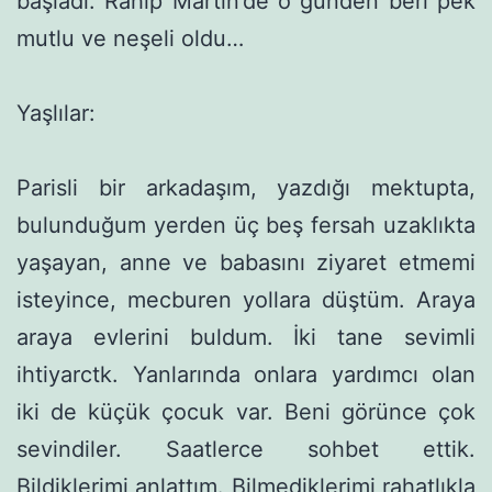
başladı. Rahip Martin’de o günden beri pek
mutlu ve neşeli oldu…
Yaşlılar:
Parisli bir arkadaşım, yazdığı mektupta,
bulundu­ğum yerden üç beş fersah uzaklıkta
yaşayan, anne ve babasını ziyaret etmemi
isteyince, mecburen yollara düştüm. Araya
araya evlerini buldum. İki tane sevimli
ihtiyarctk. Yanlarında onlara yardımcı olan
iki de küçük çocuk var. Beni görünce çok
sevindi­ler. Saatlerce sohbet ettik.
Bildiklerimi anlattım. Bilmediklerimi rahatlıkla