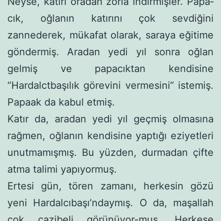
Neyse, katırı oradan zorla indirmişler. Papa­
cık, oğlanın katırını çok sevdiğini
zannederek, mükafat olarak, saraya eğitime
göndermiş. Aradan yedi yıl sonra oğlan
gelmiş ve papacıktan kendisine
“Hardalctbaşılık görevini vermesini” istemiş.
Papaak da kabul etmiş.
Katır da, aradan yedi yıl geçmiş olmasına
rağmen, oğlanın kendisine yaptığı eziyetleri
unutmamışmış. Bu yüzden, durma­dan çifte
atma talimi yapıyormuş.
Ertesi gün, tören zamanı, herkesin gözü
yeni Hardalcıbaşı’ndaymış. O da, maşallah
çok cazibeli görünüyor-muş. Herkese