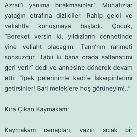
Azrail’i yanıma bırakmasınlar.” Muhafızlar
yata­ğın etrafına dizildiler. Rahip geldi ve
veliahtla konuşmaya başla­dı. Çocuk,
“Bereket versin ki, yıldızların cennetinde
yine veliaht olaca­ğım. Tanrı’nın rahmeti
sonsuzdur. Tabii ki bana orada saltanatımı
geri verir” dedi ve annesine dönerek devam
etti: “îpek pelerinimle kadife İskarpinlerimi
getirsinler! Bari meleklere hoş görüneyim!..”
Kıra Çıkan Kaymakam:
Kaymakam cenapları, yazın sıcak bir