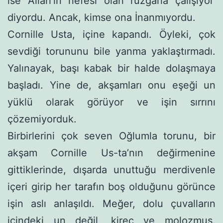
ise Allah’ın nefesi olan rüzgârla çalışıyor’
diyordu. Ancak, kimse ona İnanmıyordu.
Cornille Usta, içine kapandı. Öyleki, çok
sevdiği torununu bile ya­nma yaklaştırmadı.
Yalınayak, başı kabak bir halde dolaşmaya
başladı. Yine de, akşamları onu eşeği un
yüklü olarak görüyor ve işin sırrını
çözemiyorduk.
Birbirlerini çok seven Oğlumla torunu, bir
akşam Cornille Us-ta’nın değirmenine
gittiklerinde, dışarda unuttuğu merdivenle
içeri girip her tarafın boş olduğunu görünce
işin aslı anlaşıldı. Meğer, dolu çuvalların
içindeki un değil, kireç ve molozmuş.