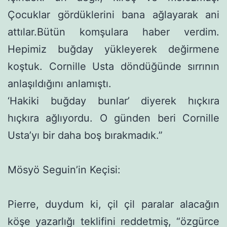
Çocuklar gördüklerini bana ağlayarak ani
attılar.Bütün komşulara haber verdim.
Hepimiz buğ­day yükleyerek değirmene
koştuk. Cornille Usta döndüğünde sırrının
anlaşıldığını anlamıştı.
‘Hakiki buğday bunlar’ diyerek hıçkıra
hıçkıra ağlıyordu. O günden beri Cornille
Usta’yı bir daha boş bırakmadık.”
Mösyö Seguin’in Keçisi:
Pierre, duydum ki, çil çil paralar alacağın
köşe yazarlığı tek­lifini reddetmiş, “özgürce