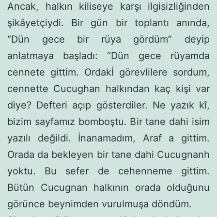
Ancak, halkın kiliseye karşı ilgisizliğinden
şikâyetçiydi. Bir gün bir toplantı anında,
“Dün gece bir rüya gör­düm” deyip
anlatmaya başladı: “Dün gece rüyamda
cennete gittim. Ordakİ görevlilere sordum,
cennette Cucughan halkından kaç kişi var
diye? Defteri açıp gösterdiler. Ne yazık kî,
bizim sayfamız bomboştu. Bir tane dahi isim
yazılı değildi. İnanamadım, Araf a gittim.
Orada da bek­leyen bir tane dahi Cucugnanh
yoktu. Bu sefer de cehenneme gittim.
Bütün Cucugnan halkının orada olduğunu
görünce beynimden vurul­muşa döndüm.