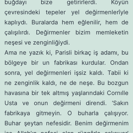
buğdayı bize getirirlerdi. Köyün
çevresindeki tepeler yel değirmenlerîyle
kaplıydı. Buralarda hem eğleni­lir, hem de
çalışılırdı. Değirmenler bizim memleketin
neşesi ve zenginli­ğiydi.
Ama ne yazık ki, Parisli birkaç iş adamı, bu
bölgeye bir un fabrika­sı kurdular. Ondan
sonra, yel değirmenleri işsiz kaldı. Tabii ki
ne zen­ginlik kaldı, ne de neşe. Bu bozgun
havasına bir tek altmış yaşlarındaki Cornılle
Usta ve onun değirmeni direndi. ‘Sakın
fabrikaya gitmeyin. O buharla çalışıyor.
Buhar şeytan nefesidir. Benim değirmenim