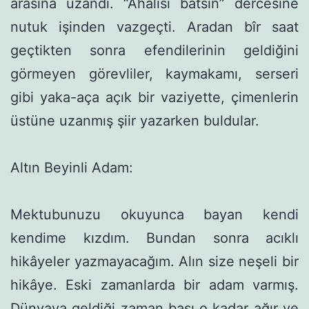
arasına uzandı. “Ahalisi batsın” dercesine
nutuk işin­den vazgeçti. Aradan bîr saat
geçtikten sonra efendilerinin geldi­ğini
görmeyen görevliler, kaymakamı, serseri
gibi yaka-aça açık bir vaziyette, çimenlerin
üstüne uzanmış şiir yazarken buldular.
Altın Beyinli Adam:
Mektubunuzu okuyunca bayan kendi
kendime kızdım. Bun­dan sonra acıklı
hikâyeler yazmayacağım. Alın size neşeli bir
hikâye. Eski zamanlarda bir adam varmış.
Dünyaya geldiği za­man başı o kadar ağır ve