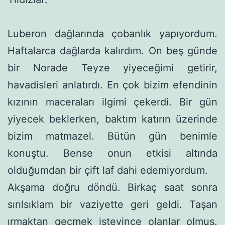
Luberon dağlarında çobanlık yapıyordum.
Haftalarca dağ­larda kalırdım. On beş günde
bir Norade Teyze yiyeceğimi getirir,
havadisleri anlatırdı. En çok bizim efendinin
kızının maceraları ilgimi çekerdi. Bir gün
yiyecek beklerken, baktım katırın üzerinde
bizim matmazel. Bütün gün benimle
konuştu. Bense onun etkisi altında
olduğumdan bir çift laf dahi edemiyordum.
Akşama doğru döndü. Birkaç saat sonra
sırılsıklam bir vazi­yette geri geldi. Taşan
ırmaktan geçmek isteyince olanlar olmuş.