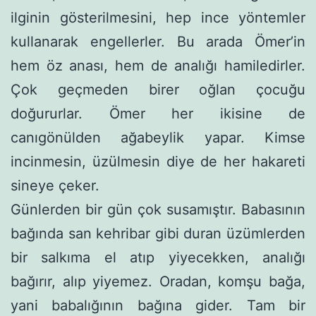
ilginin gösterilmesini, hep ince yöntemler
kullanarak engel­lerler. Bu arada Ömer’in
hem öz anası, hem de analığı hamiledir­ler.
Çok geçmeden birer oğlan çocuğu
doğururlar. Ömer her ikisi­ne de
canıgönülden ağabeylik yapar. Kimse
incinmesin, üzülme­sin diye de her hakareti
sineye çeker.
Günlerden bir gün çok susamıştır. Babasının
bağında san kehribar gibi duran üzümlerden
bir salkıma el atıp yiyecekken, analığı
bağırır, alıp yiyemez. Oradan, komşu bağa,
yani babalığı­nın bağına gider. Tam bir