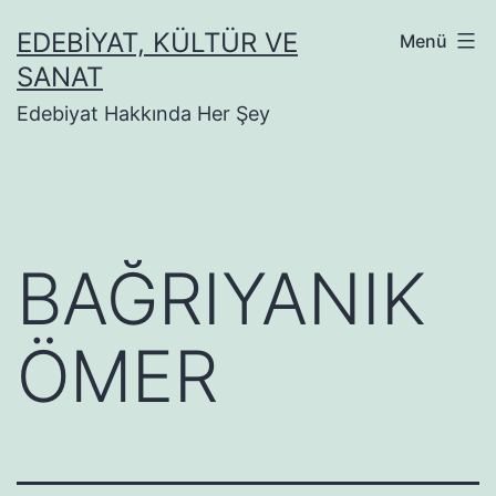
İçeriğe
EDEBIYAT, KÜLTÜR VE
Menü
geç
SANAT
Edebiyat Hakkında Her Şey
BAĞRIYANIK
ÖMER