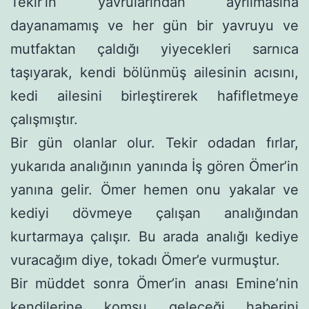
Tekir’in yavruların­dan ayrılmasına
dayanamamış ve her gün bir yavruyu ve
mutfak­tan çaldığı yiyecekleri sarnıca
taşıyarak, kendi bölünmüş ailesinin acısını,
kedi ailesini birleştirerek hafifletmeye
çalışmıştır.
Bir gün olanlar olur. Tekir odadan fırlar,
yukarıda analığının yanında İş gören Ömer’in
yanına gelir. Ömer hemen onu yakalar ve
kediyi dövmeye çalışan analığından
kurtarmaya çalışır. Bu arada analığı kediye
vuracağım diye, tokadı Ömer’e vurmuştur.
Bir müddet sonra Ömer’in anası Emine’nin
kendilerine kom­şu geleceği haberini