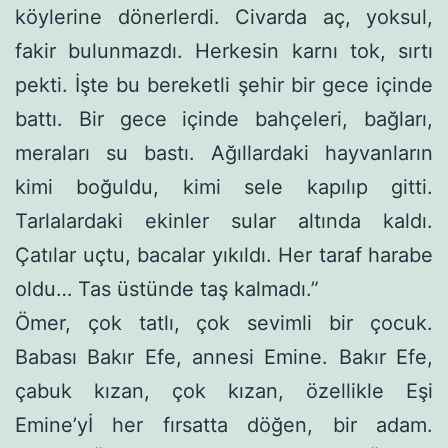
köyle­rine dönerlerdi. Civarda aç, yoksul,
fakir bulunmazdı. Herkesin karnı tok, sırtı
pekti. İşte bu bereketli şehir bir gece içinde
battı. Bir gece içinde bahçeleri, bağları,
meraları su bastı. Ağıllardaki hayvanların
kimi boğul­du, kimi sele kapılıp gitti.
Tarlalardaki ekinler sular altında kaldı.
Çatılar uçtu, bacalar yıkıldı. Her taraf harabe
oldu… Tas üstünde taş kalmadı.”
Ömer, çok tatlı, çok sevimli bir çocuk.
Babası Bakır Efe, anne­si Emine. Bakır Efe,
çabuk kızan, çok kızan, özellikle Eşi
Emine’yİ her fırsatta döğen, bir adam.