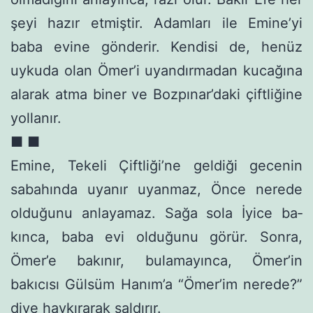
şeyi hazır etmiştir. Adamları ile Emine’yi
baba evine gön­derir. Kendisi de, henüz
uykuda olan Ömer’i uyandırmadan ku­cağına
alarak atma biner ve Bozpınar’daki çiftliğine
yollanır.
■ ■
Emine, Tekeli Çiftliği’ne geldiği gecenin
sabahında uyanır uyanmaz, Önce nerede
olduğunu anlayamaz. Sağa sola İyice ba­
kınca, baba evi olduğunu görür. Sonra,
Ömer’e bakınır, bulama­yınca, Ömer’in
bakıcısı Gülsüm Hanım’a “Ömer’im nerede?”
diye haykırarak saldırır.