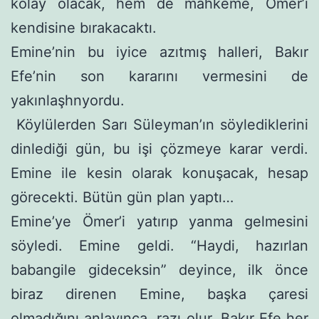
kolay olacak, hem de mahkeme, Ömer’i
kendisine bırakacaktı.
Emine’nin bu iyice azıtmış halleri, Bakır
Efe’nin son kararını vermesini de
yakınlaşhnyordu.
Köylülerden Sarı Süleyman’ın söylediklerini
dinlediği gün, bu işi çözmeye karar verdi.
Emine ile kesin olarak konuşacak, hesap
görecekti. Bütün gün plan yaptı…
Emine’ye Ömer’i yatırıp yanma gelmesini
söyledi. Emine geldi. “Haydi, hazırlan
babangile gideceksin” deyince, ilk önce
biraz direnen Emine, başka çaresi
olmadığını anlayınca, razı olur. Bakır Efe her