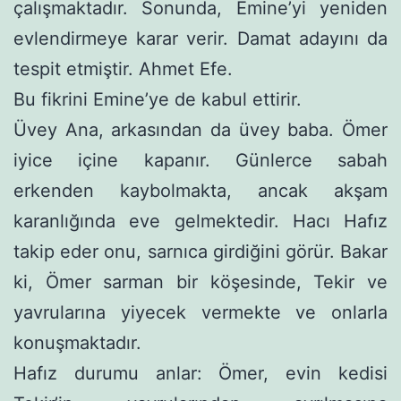
çalışmak­tadır. Sonunda, Emine’yi yeniden
evlendirmeye karar verir. Da­mat adayını da
tespit etmiştir. Ahmet Efe.
Bu fikrini Emine’ye de kabul ettirir.
Üvey Ana, arkasından da üvey baba. Ömer
iyice içine kapa­nır. Günlerce sabah
erkenden kaybolmakta, ancak akşam
karanlı­ğında eve gelmektedir. Hacı Hafız
takip eder onu, sarnıca girdiği­ni görür. Bakar
ki, Ömer sarman bir köşesinde, Tekir ve
yavrula­rına yiyecek vermekte ve onlarla
konuşmaktadır.
Hafız durumu anlar: Ömer, evin kedisi